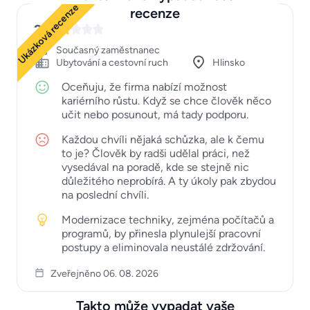
Ukázková recenze
recenze
2
Současný zaměstnanec
Ubytování a cestovní ruch
Hlinsko
Oceňuju, že firma nabízí možnost
kariérního růstu. Když se chce člověk něco
učit nebo posunout, má tady podporu.
Každou chvíli nějaká schůzka, ale k čemu
to je? Člověk by radši udělal práci, než
vysedával na poradě, kde se stejně nic
důležitého neprobírá. A ty úkoly pak zbydou
na poslední chvíli.
Modernizace techniky, zejména počítačů a
programů, by přinesla plynulejší pracovní
postupy a eliminovala neustálé zdržování.
Zveřejněno 06. 08. 2026
Takto může vypadat vaše