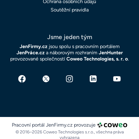
Ochrana osobních údajů
Soutěžní pravidla
Jsme jeden tým
JenFirmy.cz
jsou spolu s pracovním portálem
JenPráce.cz
a náborovým rozhraním
JenHunter
provozované společností
Coweo Technologies, s. r. o
.
Pracovní portál JenFirmy.cz provozuje
© 2016–2026 Coweo Technologies s.r.o.,
všechna práva
vyhrazena