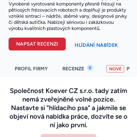
Vyrobené vyrotované komponenty přesně frézují na
pětiosých frézovacích robotech a doplňují je produkty
vzniklé sintrací – nádrže, sběrné vany, designové prvky
či dětská autíčka. Nabízejí sériovou i zakázkovou
výrobu kvalitních plastových komponentů.
NAPSAT RECENZI
HLÍDÁNÍ NABÍDEK
0
PROFIL FIRMY
RECENZE
PO
NOVÉ
Společnost Koever CZ s.r.o. tady zatím
nemá zveřejněné volné pozice.
Nastavte si "hlídacího psa" a jakmile se
objeví nová nabídka práce, dozvíte se o
ní jako první.