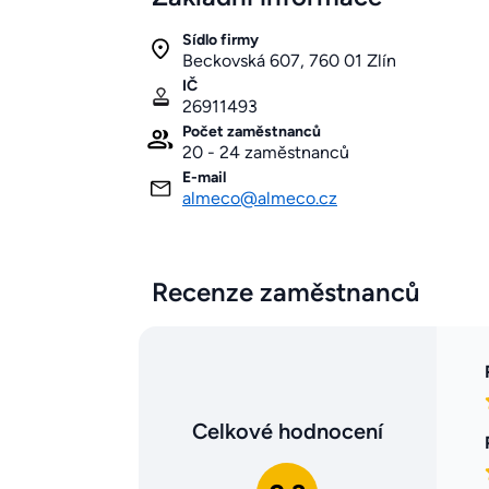
Sídlo firmy
Beckovská 607, 760 01 Zlín
IČ
26911493
Počet zaměstnanců
20 - 24 zaměstnanců
E-mail
almeco@almeco.cz
Recenze zaměstnanců
Celkové hodnocení