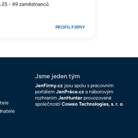
25 - 49 zaměstnanců
PROFIL FIRMY
Jsme jeden tým
JenFirmy.cz
jsou spolu s pracovním
portálem
JenPráce.cz
a náborovým
rozhraním
JenHunter
provozované
tele
společností
Coweo Technologies, s. r. o
.
dnatele