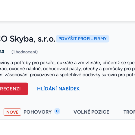
 Skyba, s.r.o.
POVÝŠIT PROFIL FIRMY
2.3
(1 hodnocení)
viny a potřeby pro pekaře, cukráře a zmrzlináře, přičemž se spe
kao, ovocné náplně, ochucovací pasty, ořechy a pomůcky pro p
í zásobování provozoven a spolehlivé dodávky surovin pro potr
 RECENZI
HLÍDÁNÍ NABÍDEK
0
POHOVORY
VOLNÉ POZICE
TRO
NOVÉ