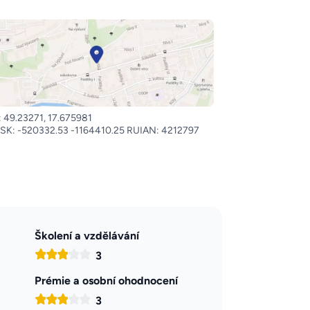
 49.23271, 17.675981
SK: -520332.53 -1164410.25 RUIAN: 4212797
Školení a vzdělávání
3
Prémie a osobní ohodnocení
3