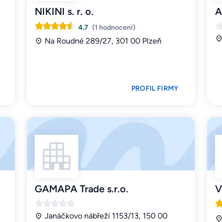
NIKINI s. r. o.
A
4.7
(1 hodnocení)
Na Roudné 289/27, 301 00 Plzeň
PROFIL FIRMY
GAMAPA Trade s.r.o.
V
Janáčkovo nábřeží 1153/13, 150 00