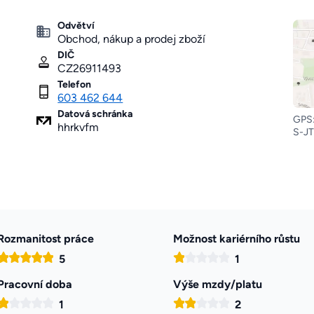
Odvětví
Obchod, nákup a prodej zboží
DIČ
CZ26911493
Telefon
603 462 644
Datová schránka
GPS:
hhrkvfm
S-JT
Rozmanitost práce
Možnost kariérního růstu
5
1
Pracovní doba
Výše mzdy/platu
1
2