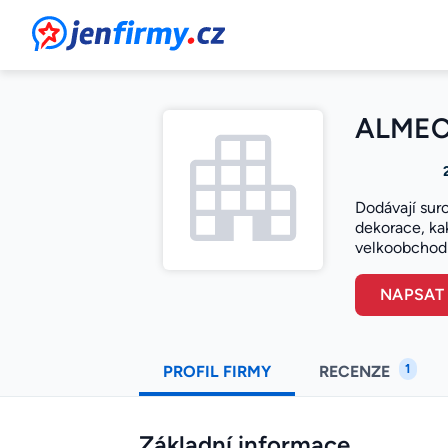
JenFirmy.cz
ALMECO
Dodávají suro
dekorace, ka
velkoobchodn
NAPSAT
1
PROFIL FIRMY
RECENZE
Základní informace