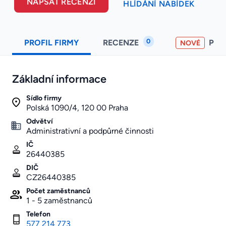
NAPSAT RECENZI
HLÍDÁNÍ NABÍDEK
0
PROFIL FIRMY
RECENZE
PO
NOVÉ
Základní informace
Sídlo firmy
Polská 1090/4, 120 00 Praha
Odvětví
Administrativní a podpůrné činnosti
IČ
26440385
DIČ
CZ26440385
Počet zaměstnanců
1 - 5 zaměstnanců
Telefon
577 214 773