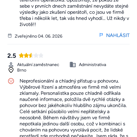
sebe v prvních dnech zaměstnání nevydáte stejné
výsledky jako zkušení operátoři, co jsou ve firmě
třeba i několik let, tak vás hned vyhodí… Už nikdy v
životě!!
NAHLÁSIT
Zveřejněno 04. 06. 2026
2.5
Aktuální zaměstnanec
Administrativa
Brno
Neprofesionální a chladný přístup u pohovoru.
Výběrové řízení a atmosféra ve firmě mě velmi
zklamaly. Personalistka pouze chladně odříkala
naučené informace, položila dvě rychlé otázky a
pohovor bez jakéhokoliv hlubšího zájmu ukončila.
Celé setkání působilo velmi nepřátelsky a
neosobně. Během návštěvy jsem ve firmě
nepotkala jedinou další osobu, což v kombinaci s
chováním na pohovoru vyvolává pocit, že lidské
prostředí zde rozhodně nečekejte. Jsem ráda, že s