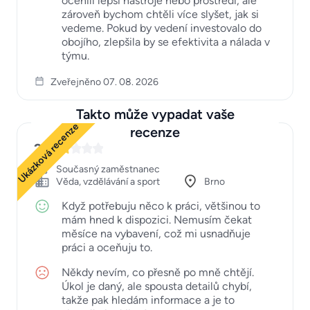
ocenili lepší nástroje nebo prostředí, ale
zároveň bychom chtěli více slyšet, jak si
vedeme. Pokud by vedení investovalo do
obojího, zlepšila by se efektivita a nálada v
týmu.
Zveřejněno 07. 08. 2026
Takto může vypadat vaše
Ukázková recenze
recenze
2
Současný zaměstnanec
Věda, vzdělávání a sport
Brno
Když potřebuju něco k práci, většinou to
mám hned k dispozici. Nemusím čekat
měsíce na vybavení, což mi usnadňuje
práci a oceňuju to.
Někdy nevím, co přesně po mně chtějí.
Úkol je daný, ale spousta detailů chybí,
takže pak hledám informace a je to