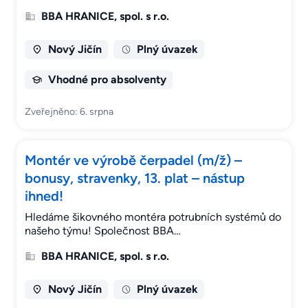
BBA HRANICE, spol. s r.o.
Nový Jičín
Plný úvazek
Vhodné pro absolventy
Zveřejněno: 6. srpna
Montér ve výrobě čerpadel (m/ž) –
bonusy, stravenky, 13. plat – nástup
ihned!
Hledáme šikovného montéra potrubních systémů do
našeho týmu! Společnost BBA…
BBA HRANICE, spol. s r.o.
Nový Jičín
Plný úvazek