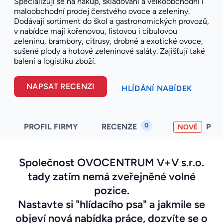
Specializují se na nákup, skladování a velkoobchodní i
maloobchodní prodej čerstvého ovoce a zeleniny.
Dodávají sortiment do škol a gastronomických provozů,
v nabídce mají kořenovou, listovou i cibulovou
zeleninu, brambory, citrusy, drobné a exotické ovoce,
sušené plody a hotové zeleninové saláty. Zajišťují také
balení a logistiku zboží.
NAPSAT RECENZI
HLÍDÁNÍ NABÍDEK
0
PROFIL FIRMY
RECENZE
PO
NOVÉ
Společnost OVOCENTRUM V+V s.r.o.
tady zatím nemá zveřejněné volné
pozice.
Nastavte si "hlídacího psa" a jakmile se
objeví nová nabídka práce, dozvíte se o