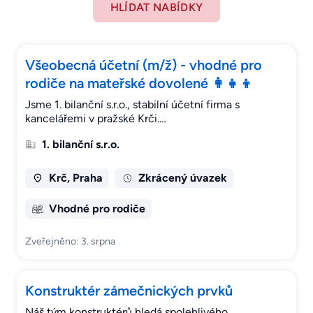
HLÍDAT NABÍDKY
Všeobecná účetní (m/ž) - vhodné pro
rodiče na mateřské dovolené 👩‍👧‍👦
Jsme 1. bilanční s.r.o., stabilní účetní firma s
kancelářemi v pražské Krči.…
1. bilanční s.r.o.
Krč, Praha
Zkrácený úvazek
Vhodné pro rodiče
Zveřejněno: 3. srpna
Konstruktér zámečnických prvků
Náš tým konstruktérů hledá spolehlivého,