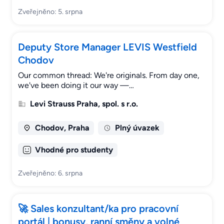
Zveřejněno: 5. srpna
Deputy Store Manager LEVIS Westfield
Chodov
Our common thread: We're originals. From day one,
we've been doing it our way —…
Levi Strauss Praha, spol. s r.o.
Chodov, Praha
Plný úvazek
Vhodné pro studenty
Zveřejněno: 6. srpna
🚀 Sales konzultant/ka pro pracovní
portál | bonusy, ranní směny a volné