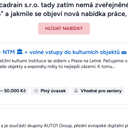
cadrain s.r.o. tady zatím nemá zveřejněné
" a jakmile se objeví nová nabídka práce, 
HLÍDAT NABÍDKY
- NTM 🏛 + volné vstupy do kulturních objektů 🎫
žní kulturní instituce se sídlem v Praze na Letné. Pečujeme o 
aše objekty a exponáty měly to nejlepší zázemí. K tomu…
 – 50.000 Kč
Plný úvazek
Vhodné pro seniory
 je součástí skupiny AUTO1 Group, přední evropské digitální p