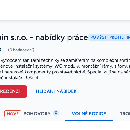
in s.r.o. - nabídky práce
POVÝŠIT PROFIL F
0
(0 hodnocení)
výrobcem sanitární techniky se zaměřením na komplexní sorti
těnové instalační systémy, WC moduly, montážní rámy, sifony, p
vé i nerezové komponenty pro stavebnictví. Specializují se na s
né instalační řešení.
 RECENZI
HLÍDÁNÍ NABÍDEK
0
POHOVORY
VOLNÉ POZICE
TRO
NOVÉ