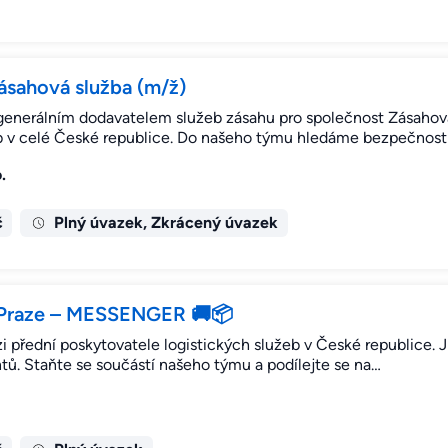
zásahová služba (m/ž)
 generálním dodavatelem služeb zásahu pro společnost Zásahová
b v celé České republice. Do našeho týmu hledáme bezpečnost
.
č
Plný úvazek, Zkrácený úvazek
v Praze – MESSENGER 🚚📦
přední poskytovatele logistických služeb v České republice. Ji
ntů. Staňte se součástí našeho týmu a podílejte se na…