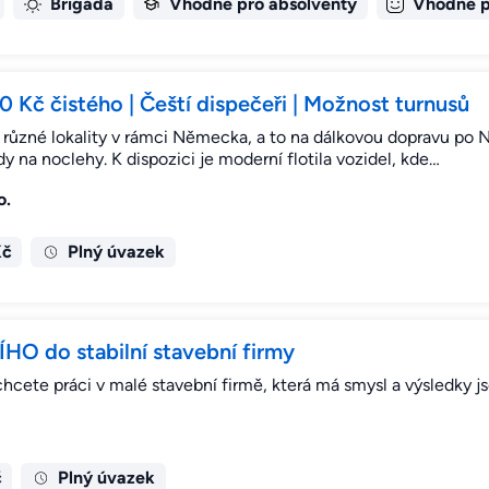
Brigáda
Vhodné pro absolventy
Vhodné p
Kč čistého | Čeští dispečeři | Možnost turnusů
 různé lokality v rámci Německa, a to na dálkovou dopravu po
y na noclehy. K dispozici je moderní flotila vozidel, kde…
o.
Kč
Plný úvazek
 do stabilní stavební firmy
hcete práci v malé stavební firmě, která má smysl a výsledky j
č
Plný úvazek