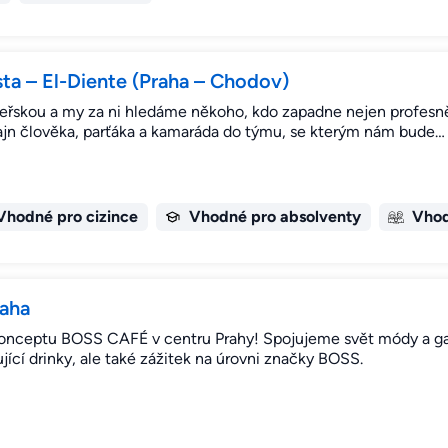
sta – El-Diente (Praha – Chodov)
eřskou a my za ni hledáme někoho, kdo zapadne nejen profesně
ajn člověka, parťáka a kamaráda do týmu, se kterým nám bude…
Vhodné pro cizince
Vhodné pro absolventy
Vhod
raha
 konceptu BOSS CAFÉ v centru Prahy! Spojujeme svět módy a ga
ící drinky, ale také zážitek na úrovni značky BOSS.