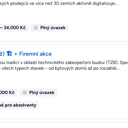
kých prodejců ve více než 30 zemích aktivně digitalizuje…
 – 34.000 Kč
Plný úvazek
 🏗️ + Firemní akce
ou tradicí v oblasti technického zabezpečení budov (TZB). Spec
 ve všech typech staveb – od bytových domů až po rozsáhlé…
.000 Kč
Plný úvazek
é pro absolventy