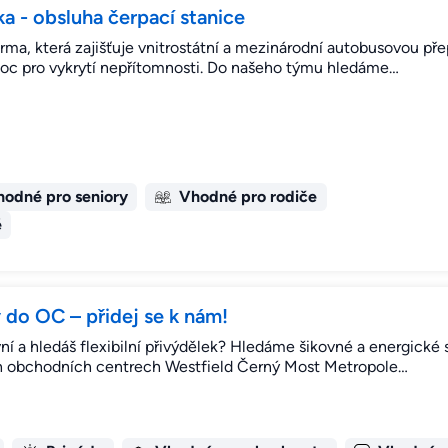
a - obsluha čerpací stanice
 firma, která zajišťuje vnitrostátní a mezinárodní autobusovou p
oc pro vykrytí nepřítomnosti. Do našeho týmu hledáme…
odné pro seniory
Vhodné pro rodiče
é
do OC – přidej se k nám!
vní a hledáš flexibilní přivýdělek? Hledáme šikovné a energické
ch obchodních centrech Westfield Černý Most Metropole…