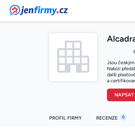
JenFirmy.cz
Alcadra
Jsou českým 
Nabízí předs
další plasto
a certifikova
NAPSAT
0
PROFIL FIRMY
RECENZE