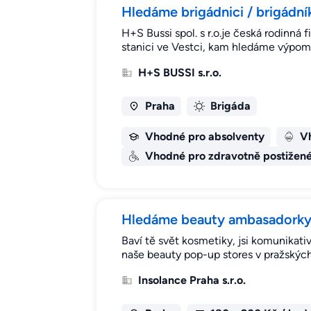
Hledáme brigádnici / brigádník
H+S Bussi spol. s r.o.je česká rodinná
stanici ve Vestci, kam hledáme výpom
H+S BUSSI s.r.o.
Praha
Brigáda
Vhodné pro absolventy
Vh
Vhodné pro zdravotně postižen
Hledáme beauty ambasadorky 
Baví tě svět kosmetiky, jsi komunikati
naše beauty pop-up stores v pražský
Insolance Praha s.r.o.