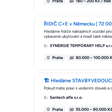
Praha
180 – 200 Kč / hod
ŘIDIČ C+E v Německu | 72 000 
Hledáme řidiče nákladních vozidel pro
vybavené ubytování a hradí také náklad
SYNERGIE TEMPORARY HELP s.r.
Praha
80.000 – 100.000 
🏗 Hledáme STAVBYVEDOUCÍHO
Pokud máte praxi s vedením staveb a c
Santech alfa s.r.o.
Praha
55.000 – 80.000 K