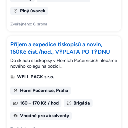
Plný úvazek
Zveřejněno: 6. srpna
Příjem a expedice tiskopisů a novin,
160Kč čist./hod., VÝPLATA PO TÝDNU
Do skladu s tiskopisy v Horních Počernicích hledáme
nového kolegu na pozici…
WELL PACK s.r.o.
Horní Počernice, Praha
160 – 170 Kč / hod
Brigáda
Vhodné pro absolventy