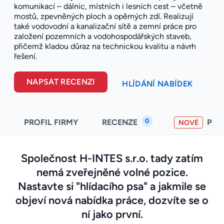
komunikací – dálnic, místních i lesních cest – včetně
mostů, zpevněných ploch a opěrných zdí. Realizují
také vodovodní a kanalizační sítě a zemní práce pro
založení pozemních a vodohospodářských staveb,
přičemž kladou důraz na technickou kvalitu a návrh
řešení.
NAPSAT RECENZI
HLÍDÁNÍ NABÍDEK
0
PROFIL FIRMY
RECENZE
PO
NOVÉ
Společnost H-INTES s.r.o. tady zatím
nemá zveřejněné volné pozice.
Nastavte si "hlídacího psa" a jakmile se
objeví nová nabídka práce, dozvíte se o
ní jako první.