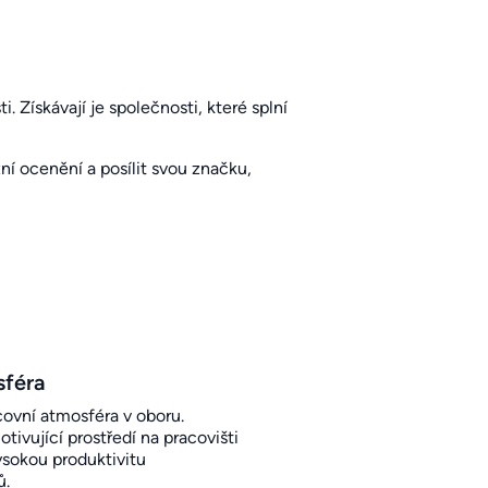
. Získávají je společnosti, které splní
í ocenění a posílit svou značku,
sféra
covní atmosféra v oboru.
otivující prostředí na pracovišti
sokou produktivitu
ů.