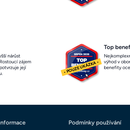
Top benef
šší nárůst
Nejkomplexn
 Rostoucí zájem
výhod v obor
otvrzuje její
benefity oc
u.
informace
Podmínky používání