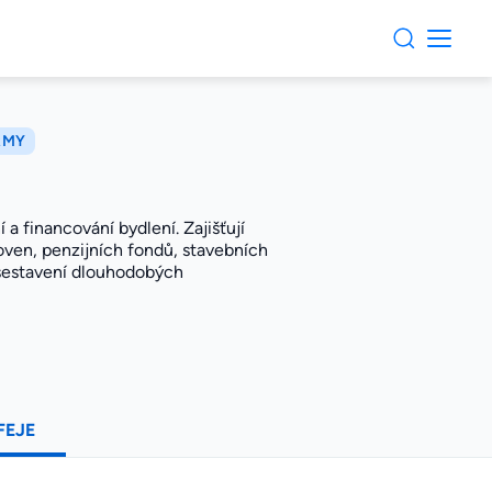
RMY
 a financování bydlení. Zajišťují
oven, penzijních fondů, stavebních
a sestavení dlouhodobých
FEJE