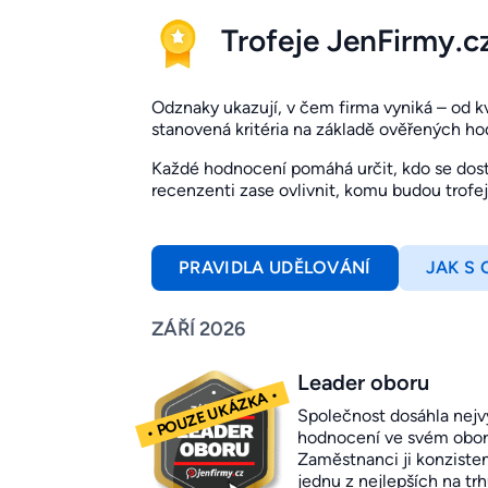
Trofeje JenFirmy.c
Odznaky ukazují, v čem firma vyniká – od kval
stanovená kritéria na základě ověřených h
Každé hodnocení pomáhá určit, kdo se dosta
recenzenti zase ovlivnit, komu budou trofe
PRAVIDLA UDĚLOVÁNÍ
JAK S
ZÁŘÍ 2026
Leader oboru
Společnost dosáhla nejv
hodnocení ve svém obor
Zaměstnanci ji konziste
jednu z nejlepších na trh