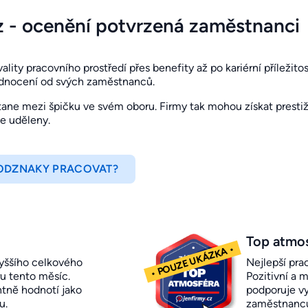
z - ocenění potvrzená zaměstnanci
ity pracovního prostředí přes benefity až po kariérní příležitosti
odnocení od svých zaměstnanců.
ne mezi špičku ve svém oboru. Firmy tak mohou získat prestižn
je uděleny.
 ODZNAKY PRACOVAT?
Top atmo
yššího celkového
Nejlepší pra
u tento měsíc.
Pozitivní a m
ntně hodnotí jako
podporuje vy
u.
zaměstnanc