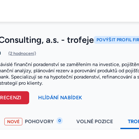
Consulting, a.s. - trofeje
POVÝŠIT PROFIL FI
3
(2 hodnocení)
ávislé finanční poradenství se zaměřením na investice, pojištění
nanční analýzy, plánování rezerv a porovnání produktů od pojišť
bank. Specializují se na hypoteční poradenství, refinancování 
trategií pro klienty.
 RECENZI
HLÍDÁNÍ NABÍDEK
0
POHOVORY
VOLNÉ POZICE
TRO
NOVÉ