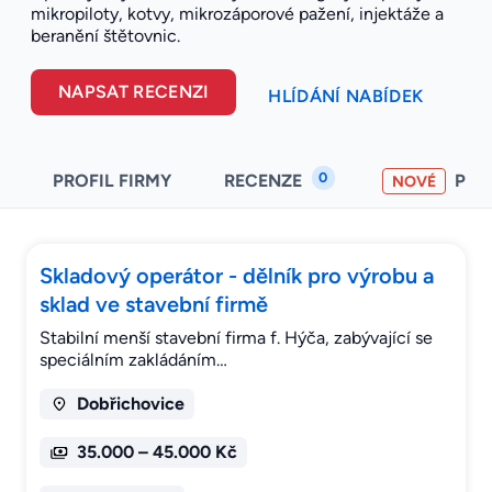
mikropiloty, kotvy, mikrozáporové pažení, injektáže a
beranění štětovnic.
NAPSAT RECENZI
HLÍDÁNÍ NABÍDEK
0
PROFIL FIRMY
RECENZE
PO
NOVÉ
Skladový operátor - dělník pro výrobu a
sklad ve stavební firmě
Stabilní menší stavební firma f. Hýča, zabývající se
speciálním zakládáním…
Dobřichovice
35.000 – 45.000 Kč