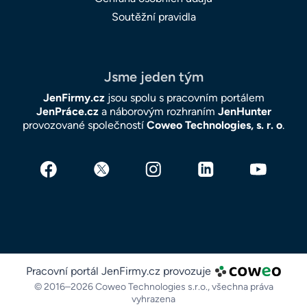
Soutěžní pravidla
Jsme jeden tým
JenFirmy.cz
jsou spolu s pracovním portálem
JenPráce.cz
a náborovým rozhraním
JenHunter
provozované společností
Coweo Technologies, s. r. o
.
Pracovní portál JenFirmy.cz provozuje
© 2016–2026 Coweo Technologies s.r.o.,
všechna práva
vyhrazena