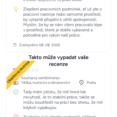
Zlepšení pracovních podmínek, ať už jde o
pracovní nástroje nebo samotné prostředí,
by výrazně přispělo k větší spokojenosti.
Myslím, že by se nám všem pracovalo lépe
v prostředí, které je dobře vybavené a
pohodlné pro výkon naší práce.
Zveřejněno 08. 08. 2026
Takto může vypadat vaše
Ukázková recenze
recenze
2
Současný zaměstnanec
Těžba, hutnictví a slévárenství
Praha
Tady mám jistotu, že mě hned tak
nevyhodí. Je to stabilní práce, takže se
můžu soustředit na práci bez stresu, že mě
kdykoli vypakujou.
Technika je tu trochu zastaralá, některý