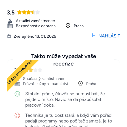
3.5
Aktuální zaměstnanec
Bezpečnost a ochrana
Praha
NAHLÁSIT
Zveřejněno 13. 01. 2025
Takto může vypadat vaše
Ukázková recenze
recenze
3
Současný zaměstnanec
Právní služby a soudnictví
Praha
Stabilní práce, člověk se nemusí bát, že
přijde o místo. Navíc se dá přizpůsobit
pracovní doba.
Technika je tu dost stará, a když vám pořád
padají programy nebo počítač zamrzá, je to
k zlosti. Zbytečně to práci brzdí.