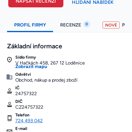
NAPSAT RECENZI
HLÍDÁNÍ NABÍDEK
0
PROFIL FIRMY
RECENZE
PO
NOVÉ
Základní informace
Sídlo firmy
V Hačkách 458, 267 12 Loděnice
Zobrazit mapu
Odvětví
Obchod, nákup a prodej zboží
IČ
24757322
DIČ
CZ24757322
Telefon
724 493 042
E-mail