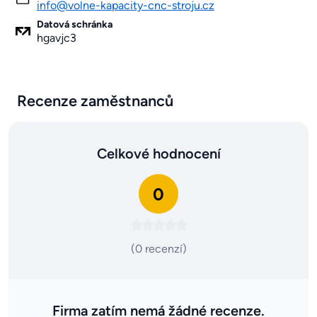
info@volne-kapacity-cnc-stroju.cz
Datová schránka
hgavjc3
Recenze zaměstnanců
Celkové hodnocení
0
(0 recenzí)
Firma zatím nemá žádné recenze.