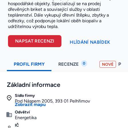
hospodářské objekty. Specializují se na prodej
dřevěných briket a související služby v oblasti
teplárenství. Dále vykupují dřevní štěpku, zbytky a
odřezky, což podporuje lokální oběh biopaliv a
udržitelnou výrobu tepla.
NAPSAT RECENZI
HLÍDÁNÍ NABÍDEK
0
PROFIL FIRMY
RECENZE
PO
NOVÉ
Základní informace
Sídlo firmy
Pod Náspem 2005, 393 01 Pelhřimov
Zobrazit mapu
Odvětví
Energetika
IČ