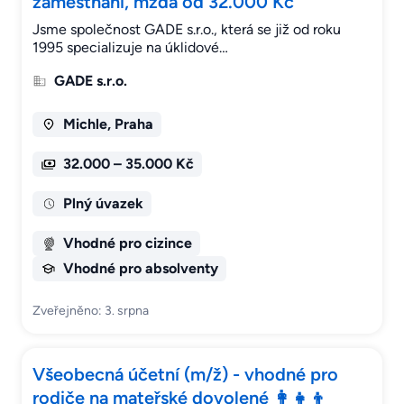
zaměstnání, mzda od 32.000 Kč
Jsme společnost GADE s.r.o., která se již od roku
1995 specializuje na úklidové…
GADE s.r.o.
Michle, Praha
32.000 – 35.000 Kč
Plný úvazek
Vhodné pro cizince
Vhodné pro absolventy
Zveřejněno: 3. srpna
Všeobecná účetní (m/ž) - vhodné pro
rodiče na mateřské dovolené 👩‍👧‍👦