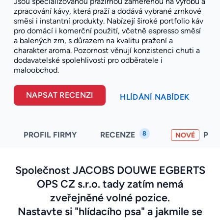
Jsou specializovanou pražírnou zaměřenou na výrobu a
zpracování kávy, která praží a dodává vybrané zrnkové
směsi i instantní produkty. Nabízejí široké portfolio káv
pro domácí i komerční použití, včetně espresso směsí
a balených zrn, s důrazem na kvalitu pražení a
charakter aroma. Pozornost věnují konzistenci chuti a
dodavatelské spolehlivosti pro odběratele i
maloobchod.
NAPSAT RECENZI
HLÍDÁNÍ NABÍDEK
8
PROFIL FIRMY
RECENZE
PO
NOVÉ
Společnost JACOBS DOUWE EGBERTS
OPS CZ s.r.o. tady zatím nemá
zveřejněné volné pozice.
Nastavte si "hlídacího psa" a jakmile se