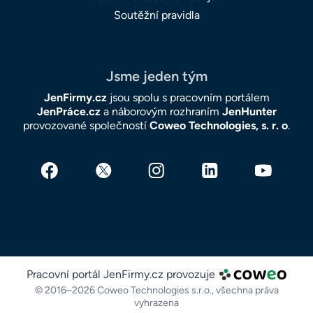
Soutěžní pravidla
Jsme jeden tým
JenFirmy.cz
jsou spolu s pracovním portálem
JenPráce.cz
a náborovým rozhraním
JenHunter
provozované společností
Coweo Technologies, s. r. o
.
Pracovní portál JenFirmy.cz provozuje
© 2016–2026 Coweo Technologies s.r.o.,
všechna práva
vyhrazena