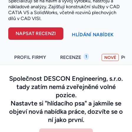
Specializují se na návrh a vývoj výrobků, nástrojů a
nákladové analýzy. Zajišťují konstrukční služby v CAD
CATIA V5 a SolidWorks, včetně rozvinů plechových
dílů v CAD VISI.
NAPSAT RECENZI
HLÍDÁNÍ NABÍDEK
1
PROFIL FIRMY
RECENZE
POH
NOVÉ
Společnost DESCON Engineering, s.r.o.
tady zatím nemá zveřejněné volné
pozice.
Nastavte si "hlídacího psa" a jakmile se
objeví nová nabídka práce, dozvíte se o
ní jako první.