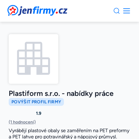
JenFirmy.cz
Plastiform s.r.o. - nabídky práce
POVÝŠIT PROFIL FIRMY
1.9
(1 hodnocení)
Vyrábějí plastové obaly se zaměřením na PET preformy
a PET lahve pro potravinářský a nápojový průmysl.