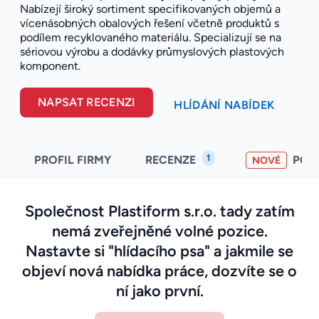
Nabízejí široký sortiment specifikovaných objemů a
vícenásobných obalových řešení včetně produktů s
podílem recyklovaného materiálu. Specializují se na
sériovou výrobu a dodávky průmyslových plastových
komponent.
NAPSAT RECENZI
HLÍDÁNÍ NABÍDEK
1
PROFIL FIRMY
RECENZE
POH
NOVÉ
Společnost Plastiform s.r.o. tady zatím
nemá zveřejněné volné pozice.
Nastavte si "hlídacího psa" a jakmile se
objeví nová nabídka práce, dozvíte se o
ní jako první.