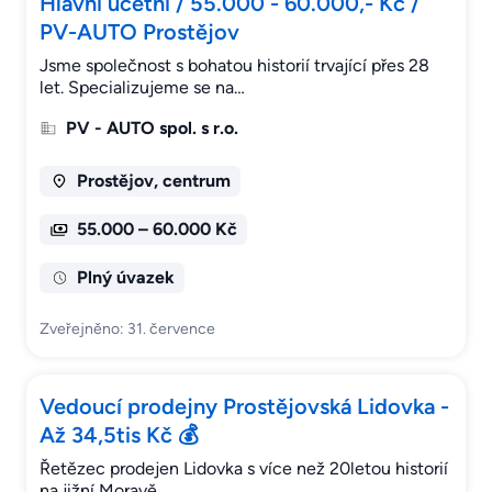
Hlavní účetní / 55.000 - 60.000,- Kč /
PV-AUTO Prostějov
Jsme společnost s bohatou historií trvající přes 28
let. Specializujeme se na…
PV - AUTO spol. s r.o.
Prostějov, centrum
55.000 – 60.000 Kč
Plný úvazek
Zveřejněno: 31. července
Vedoucí prodejny Prostějovská Lidovka -
Až 34,5tis Kč 💰
Řetězec prodejen Lidovka s více než 20letou historií
na jižní Moravě.…