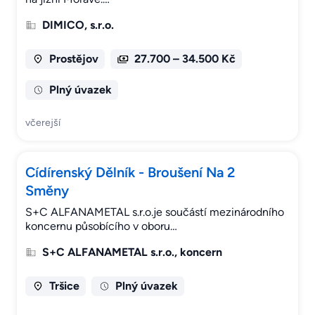
DIMICO, s.r.o.
Prostějov
27.700 – 34.500 Kč
Plný úvazek
včerejší
Cídírenský Dělník - Broušení Na 2
Směny
S+C ALFANAMETAL s.r.o.je součástí mezinárodního
koncernu působícího v oboru…
S+C ALFANAMETAL s.r.o., koncern
Tršice
Plný úvazek