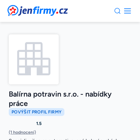
JenFirmy.cz
Balírna potravin s.r.o. - nabídky
práce
POVÝŠIT PROFIL FIRMY
1.5
(1 hodnocení)