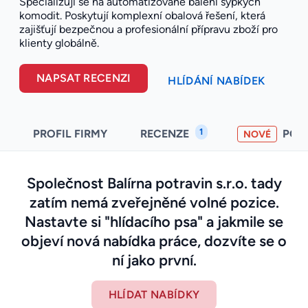
Specializují se na automatizované balení sypkých
komodit. Poskytují komplexní obalová řešení, která
zajišťují bezpečnou a profesionální přípravu zboží pro
klienty globálně.
NAPSAT RECENZI
HLÍDÁNÍ NABÍDEK
1
PROFIL FIRMY
RECENZE
POH
NOVÉ
Společnost Balírna potravin s.r.o. tady
zatím nemá zveřejněné volné pozice.
Nastavte si "hlídacího psa" a jakmile se
objeví nová nabídka práce, dozvíte se o
ní jako první.
HLÍDAT NABÍDKY