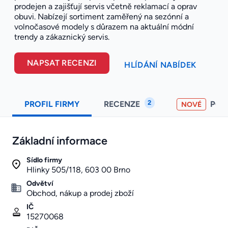
prodejen a zajišťují servis včetně reklamací a oprav
obuvi. Nabízejí sortiment zaměřený na sezónní a
volnočasové modely s důrazem na aktuální módní
trendy a zákaznický servis.
NAPSAT RECENZI
HLÍDÁNÍ NABÍDEK
2
PROFIL FIRMY
RECENZE
PO
NOVÉ
Základní informace
Sídlo firmy
Hlinky 505/118, 603 00 Brno
Odvětví
Obchod, nákup a prodej zboží
IČ
15270068