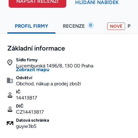
NAPSAT RECENZI
HLÍDÁNÍ NABÍDEK
0
PROFIL FIRMY
RECENZE
PO
NOVÉ
Základní informace
Sídlo firmy
Lucemburská 1496/8, 130 00 Praha
Zobrazit mapu
Odvětví
Obchod, nákup a prodej zboží
IČ
14413817
DIČ
CZ14413817
Datová schránka
guyw3b5