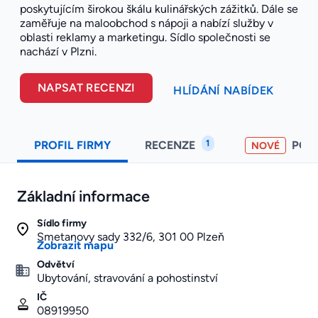
poskytujícím širokou škálu kulinářských zážitků. Dále se
zaměřuje na maloobchod s nápoji a nabízí služby v
oblasti reklamy a marketingu. Sídlo společnosti se
nachází v Plzni.
NAPSAT RECENZI
HLÍDÁNÍ NABÍDEK
1
PROFIL FIRMY
RECENZE
POH
NOVÉ
Základní informace
Sídlo firmy
Smetanovy sady 332/6, 301 00 Plzeň
Zobrazit mapu
Odvětví
Ubytování, stravování a pohostinství
IČ
08919950