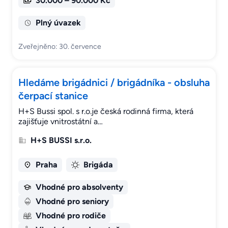
30.000 – 90.000 Kč
Plný úvazek
Zveřejněno: 30. července
Hledáme brigádnici / brigádníka - obsluha
čerpací stanice
H+S Bussi spol. s r.o.je česká rodinná firma, která
zajišťuje vnitrostátní a…
H+S BUSSI s.r.o.
Praha
Brigáda
Vhodné pro absolventy
Vhodné pro seniory
Vhodné pro rodiče