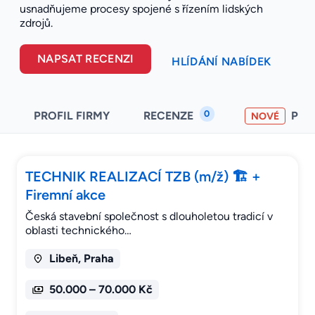
usnadňujeme procesy spojené s řízením lidských
zdrojů.
NAPSAT RECENZI
HLÍDÁNÍ NABÍDEK
0
PROFIL FIRMY
RECENZE
PO
NOVÉ
TECHNIK REALIZACÍ TZB (m/ž) 🏗️ +
Firemní akce
Česká stavební společnost s dlouholetou tradicí v
oblasti technického…
Libeň, Praha
50.000 – 70.000 Kč