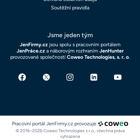
Soutěžní pravidla
Jsme jeden tým
JenFirmy.cz
jsou spolu s pracovním portálem
JenPráce.cz
a náborovým rozhraním
JenHunter
provozované společností
Coweo Technologies, s. r. o
.
Pracovní portál JenFirmy.cz provozuje
© 2016–2026 Coweo Technologies s.r.o.,
všechna práva
vyhrazena