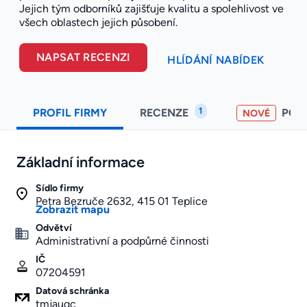
Jejich tým odborníků zajišťuje kvalitu a spolehlivost ve
všech oblastech jejich působení.
NAPSAT RECENZI
HLÍDÁNÍ NABÍDEK
1
PROFIL FIRMY
RECENZE
POH
NOVÉ
Základní informace
Sídlo firmy
Petra Bezruče 2632, 415 01 Teplice
Zobrazit mapu
Odvětví
Administrativní a podpůrné činnosti
IČ
07204591
Datová schránka
tmjauqc