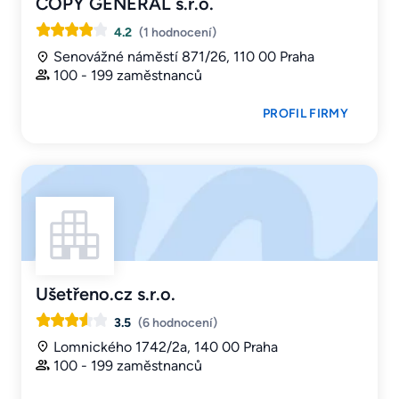
COPY GENERAL s.r.o.
4.2
(1 hodnocení)
Senovážné náměstí 871/26, 110 00 Praha
100 - 199 zaměstnanců
PROFIL FIRMY
Ušetřeno.cz s.r.o.
3.5
(6 hodnocení)
Lomnického 1742/2a, 140 00 Praha
100 - 199 zaměstnanců