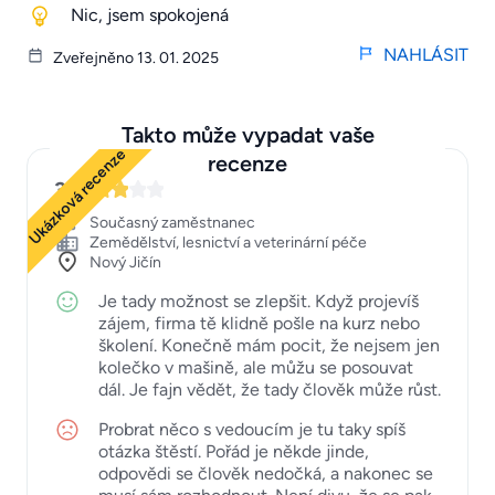
Nic, jsem spokojená
NAHLÁSIT
Zveřejněno 13. 01. 2025
Takto může vypadat vaše
Ukázková recenze
recenze
3
Současný zaměstnanec
Zemědělství, lesnictví a veterinární péče
Nový Jičín
Je tady možnost se zlepšit. Když projevíš
zájem, firma tě klidně pošle na kurz nebo
školení. Konečně mám pocit, že nejsem jen
kolečko v mašině, ale můžu se posouvat
dál. Je fajn vědět, že tady člověk může růst.
Probrat něco s vedoucím je tu taky spíš
otázka štěstí. Pořád je někde jinde,
odpovědi se člověk nedočká, a nakonec se