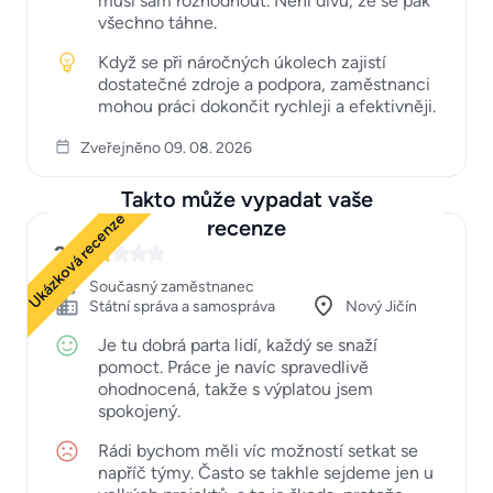
musí sám rozhodnout. Není divu, že se pak
všechno táhne.
Když se při náročných úkolech zajistí
dostatečné zdroje a podpora, zaměstnanci
mohou práci dokončit rychleji a efektivněji.
Zveřejněno 09. 08. 2026
Takto může vypadat vaše
Ukázková recenze
recenze
2
Současný zaměstnanec
Státní správa a samospráva
Nový Jičín
Je tu dobrá parta lidí, každý se snaží
pomoct. Práce je navíc spravedlivě
ohodnocená, takže s výplatou jsem
spokojený.
Rádi bychom měli víc možností setkat se
napříč týmy. Často se takhle sejdeme jen u