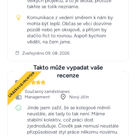
velkých projektů, a to je škoda, protože
takhle se tolik neznáme.
Komunikace z vedení směrem k nám by
mohla být lepší. Občas se věci dozvíme
pozdě nebo jen okrajově, a přitom by
stačilo říct to rovnou. Aspoň bychom
věděli, na čem jsme.
Zveřejněno 09. 08. 2026
Takto může vypadat vaše
Ukázková recenze
recenze
5
Současný zaměstnanec
Management
Nový Jičín
Jinde jsem zažil, že se kolegové měnili
neustále, ale tady to tak není. Máme
stabilní kolektiv, což práci dost
zjednodušuje. Člověk pak nemusí neustále
přizpůsobovat styl práce někomu novému.