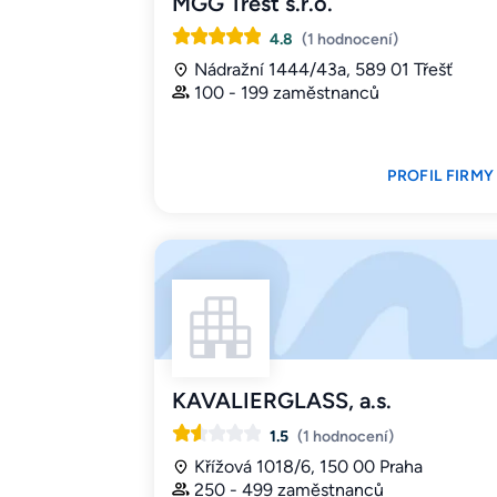
MGG Třešť s.r.o.
4.8
(1 hodnocení)
Nádražní 1444/43a, 589 01 Třešť
100 - 199 zaměstnanců
PROFIL FIRMY
KAVALIERGLASS, a.s.
1.5
(1 hodnocení)
Křížová 1018/6, 150 00 Praha
250 - 499 zaměstnanců