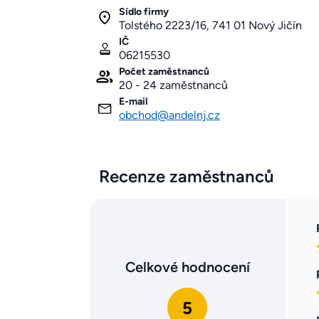
Sídlo firmy
Tolstého 2223/16, 741 01 Nový Jičín
IČ
06215530
Počet zaměstnanců
20 - 24 zaměstnanců
E-mail
obchod@andelnj.cz
Recenze zaměstnanců
Celkové hodnocení
5