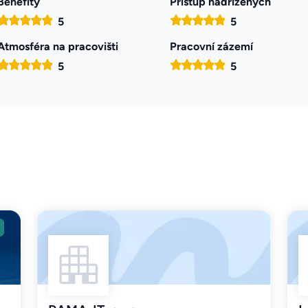
Benefity
Přístup nadřízených
5
5
Atmosféra na pracovišti
Pracovní zázemí
5
5