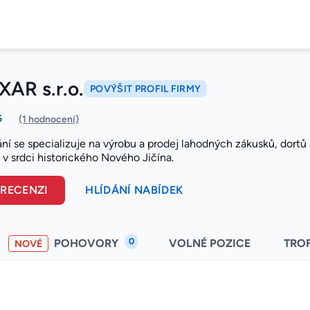
AR s.r.o.
POVÝŠIT PROFIL FIRMY
5
(1 hodnocení)
í se specializuje na výrobu a prodej lahodných zákusků, dortů a 
 v srdci historického Nového Jičína.
 RECENZI
HLÍDÁNÍ NABÍDEK
0
POHOVORY
VOLNÉ POZICE
TRO
NOVÉ