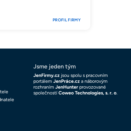
PROFIL FIRMY
Jsme jeden tým
JenFirmy.cz
jsou spolu s pracovním
portálem
JenPráce.cz
a náborovým
rozhraním
JenHunter
provozované
tele
společností
Coweo Technologies, s. r. o
.
dnatele