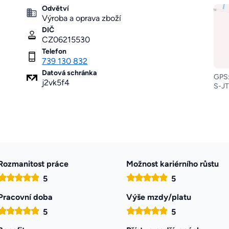
Odvětví
Výroba a oprava zboží
DIČ
CZ06215530
Telefon
739 130 832
Datová schránka
GPS:
j2vk5f4
S-JT
Rozmanitost práce
Možnost kariérního růstu
5
5
Pracovní doba
Výše mzdy/platu
5
5