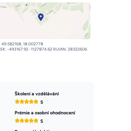
 49.582168, 18.002778
SK: -493167.92 -1127874.62 RUIAN: 28322606
Školení a vzdělávání
5
Prémie a osobní ohodnocení
5