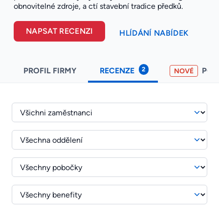
obnovitelné zdroje, a ctí stavební tradice předků.
NAPSAT RECENZI
HLÍDÁNÍ NABÍDEK
2
PROFIL FIRMY
RECENZE
PO
NOVÉ