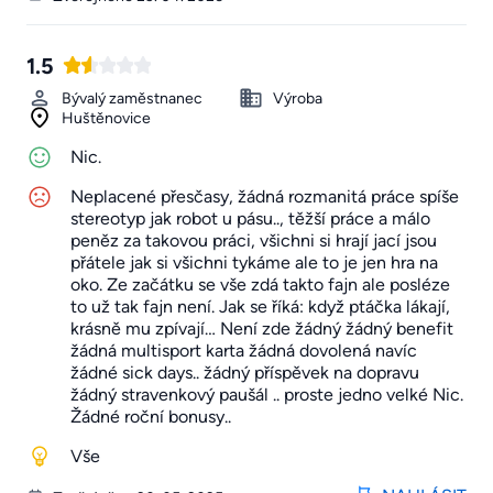
1.5
Bývalý zaměstnanec
Výroba
Huštěnovice
Nic.
Neplacené přesčasy, žádná rozmanitá práce spíše
stereotyp jak robot u pásu.., těžší práce a málo
peněz za takovou práci, všichni si hrají jací jsou
přátele jak si všichni tykáme ale to je jen hra na
oko. Ze začátku se vše zdá takto fajn ale posléze
to už tak fajn není. Jak se říká: když ptáčka lákají,
krásně mu zpívají… Není zde žádný žádný benefit
žádná multisport karta žádná dovolená navíc
žádné sick days.. žádný příspěvek na dopravu
žádný stravenkový paušál .. proste jedno velké Nic.
Žádné roční bonusy..
Vše