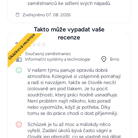
zaměstnanců ke sdílení svých nápadů.
Zveřejněno 07. 08. 2026
Takto může vypadat vaše
Ukázková recenze
recenze
2
Současný zaměstnanec
Informační systémy a technologie
Brno
V našem týmu panuje opravdu dobrá
atmosféra. Kolegové si vzájemně pomáhají
a radí si navzájem, takže se člověk necítí
izolovaně ani pod tlakem. Je tu pocit
soudržnosti, který práci hodně usnadňuje.
Není problém najít někoho, kdo poradí
nebo vypomůže, když je potřeba. Díky
tomu se do práce chodí o dost příjemněji.
Schůzek je tu až moc a málokdy něco
vyřeší. Zadání úkolů bývá často vágní a
člověk jen přemýšlí, co se vlastně má dělat.