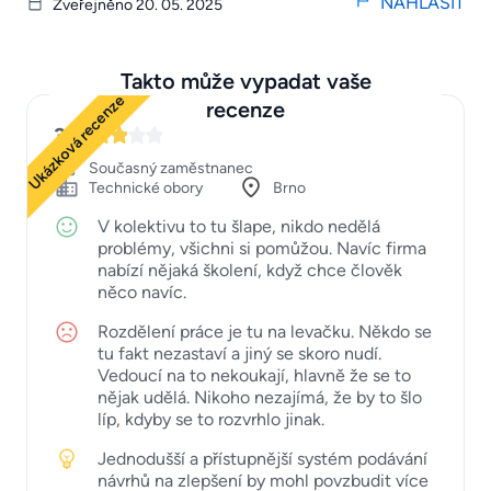
NAHLÁSIT
Zveřejněno 20. 05. 2025
Takto může vypadat vaše
Ukázková recenze
recenze
3
Současný zaměstnanec
Technické obory
Brno
V kolektivu to tu šlape, nikdo nedělá
problémy, všichni si pomůžou. Navíc firma
nabízí nějaká školení, když chce člověk
něco navíc.
Rozdělení práce je tu na levačku. Někdo se
tu fakt nezastaví a jiný se skoro nudí.
Vedoucí na to nekoukají, hlavně že se to
nějak udělá. Nikoho nezajímá, že by to šlo
líp, kdyby se to rozvrhlo jinak.
Jednodušší a přístupnější systém podávání
návrhů na zlepšení by mohl povzbudit více