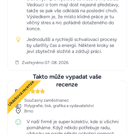
Vedoucí o tom mají dost nejasné představy,
takže se pak vše odkládá na poslední chvíli.
Výsledkem je, že místo klidné práce je tu
věčný stres a nic pořádně dotaženého do
konce.
Jednodušší a rychlejší schvalovací procesy
by ušetřily čas a energii. Některé kroky se
jeví zbytečně složité a zdržují práci.
Zveřejněno 07. 08. 2026
Takto může vypadat vaše
Ukázková recenze
recenze
5
Současný zaměstnanec
Polygrafie, tisk, grafika a vydavatelství
Brno
V naší firmě je super kolektiv, kde si všichni
pomáháme. Když někdo potřebuje radu,
vždycky se najde někdo ochotný pomoct.