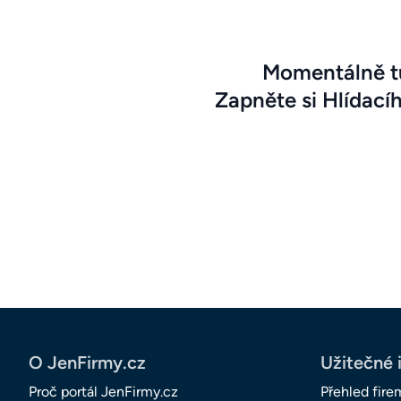
Momentálně tu
Zapněte si Hlídací
O JenFirmy.cz
Užitečné 
Proč portál JenFirmy.cz
Přehled fire