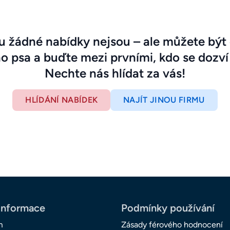
 žádné nabídky nejsou – ale můžete být 
ho psa a buďte mezi prvními, kdo se dozví
Nechte nás hlídat za vás!
HLÍDÁNÍ NABÍDEK
NAJÍT JINOU FIRMU
informace
Podmínky používání
m
Zásady férového hodnocení