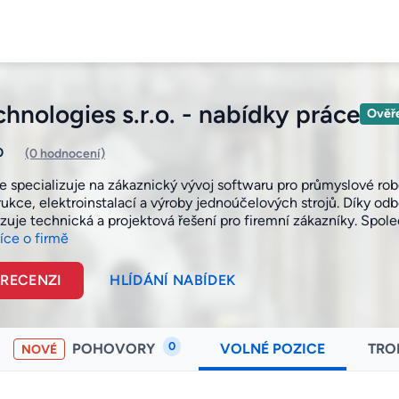
hnologies s.r.o. - nabídky práce
Ověř
0
(0 hodnocení)
e specializuje na zákaznický vývoj softwaru pro průmyslové ro
rukce, elektroinstalací a výroby jednoúčelových strojů. Díky o
zuje technická a projektová řešení pro firemní zákazníky. Spole
íce o firmě
 RECENZI
HLÍDÁNÍ NABÍDEK
0
POHOVORY
VOLNÉ POZICE
TRO
NOVÉ