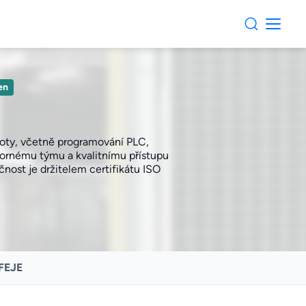
en
boty, včetně programování PLC,
dbornému týmu a kvalitnímu přístupu
čnost je držitelem certifikátu ISO
FEJE