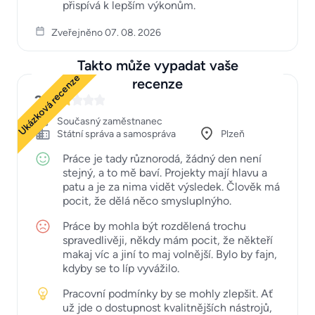
přispívá k lepším výkonům.
Zveřejněno 07. 08. 2026
Takto může vypadat vaše
Ukázková recenze
recenze
2
Současný zaměstnanec
Státní správa a samospráva
Plzeň
Práce je tady různorodá, žádný den není
stejný, a to mě baví. Projekty mají hlavu a
patu a je za nima vidět výsledek. Člověk má
pocit, že dělá něco smysluplnýho.
Práce by mohla být rozdělená trochu
spravedlivěji, někdy mám pocit, že někteří
makaj víc a jiní to maj volnější. Bylo by fajn,
kdyby se to líp vyvážilo.
Pracovní podmínky by se mohly zlepšit. Ať
už jde o dostupnost kvalitnějších nástrojů,