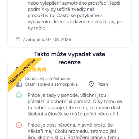
nebo vylepšení samotného prostředí, lepší
podmínky by určitě zvedly naši
produktivitu. Často se potýkáme s
vybavením, které už dávno neslouží tak, jak
by mělo.
Zveřejněno 07. 08. 2026
Takto může vypadat vaše
Ukázková recenze
recenze
5
Současný zaměstnanec
Státní správa a samospráva
Plzeň
Práce je tady v pohodě, všichni jsou
přátelští a ochotní si pomoct. Díky tomu se
tu dobře pracuje. Líbí se mi, že máme dost
školení a člověk se může pořád něco učit.
Práce je dost náročná, hlavně proto, že
někteří mají úkolů hromadu, zatímco jiní
jsou skoro v klidu. Rozložení práce v týmu