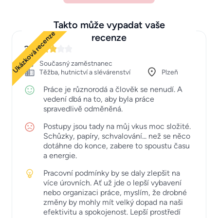
Takto může vypadat vaše
Ukázková recenze
recenze
3
Současný zaměstnanec
Těžba, hutnictví a slévárenství
Plzeň
Práce je různorodá a člověk se nenudí. A
vedení dbá na to, aby byla práce
spravedlivě odměněná.
Postupy jsou tady na můj vkus moc složité.
Schůzky, papíry, schvalování... než se něco
dotáhne do konce, zabere to spoustu času
a energie.
Pracovní podmínky by se daly zlepšit na
více úrovních. Ať už jde o lepší vybavení
nebo organizaci práce, myslím, že drobné
změny by mohly mít velký dopad na naši
efektivitu a spokojenost. Lepší prostředí