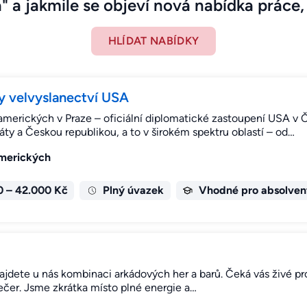
" a jakmile se objeví nová nabídka práce, 
HLÍDAT NABÍDKY
y velvyslanectví USA
merických v Praze – oficiální diplomatické zastoupení USA v 
ty a Českou republikou, a to v širokém spektru oblastí – od…
amerických
0 – 42.000 Kč
Plný úvazek
Vhodné pro absolven
najdete u nás kombinaci arkádových her a barů. Čeká vás živé prost
ít večer. Jsme zkrátka místo plné energie a…