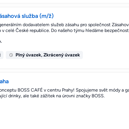
zásahová služba (m/ž)
 generálním dodavatelem služeb zásahu pro společnost Zásahová
b v celé České republice. Do našeho týmu hledáme bezpečnost
.
č
Plný úvazek, Zkrácený úvazek
raha
 konceptu BOSS CAFÉ v centru Prahy! Spojujeme svět módy a ga
ící drinky, ale také zážitek na úrovni značky BOSS.