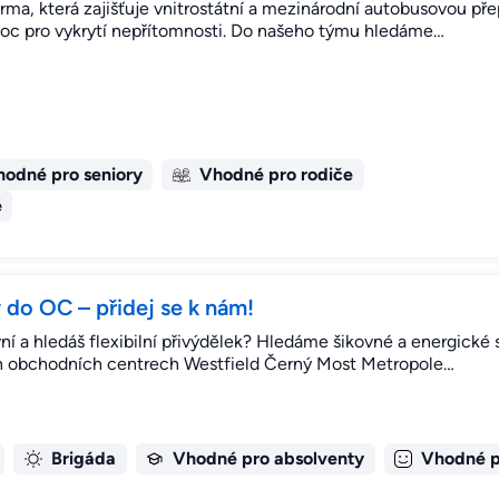
 firma, která zajišťuje vnitrostátní a mezinárodní autobusovou p
oc pro vykrytí nepřítomnosti. Do našeho týmu hledáme…
odné pro seniory
Vhodné pro rodiče
é
do OC – přidej se k nám!
vní a hledáš flexibilní přivýdělek? Hledáme šikovné a energické
ch obchodních centrech Westfield Černý Most Metropole…
Brigáda
Vhodné pro absolventy
Vhodné p