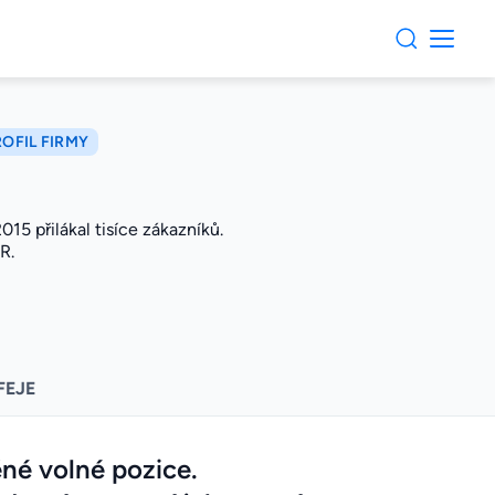
ROFIL FIRMY
15 přilákal tisíce zákazníků.
R.
FEJE
né volné pozice.