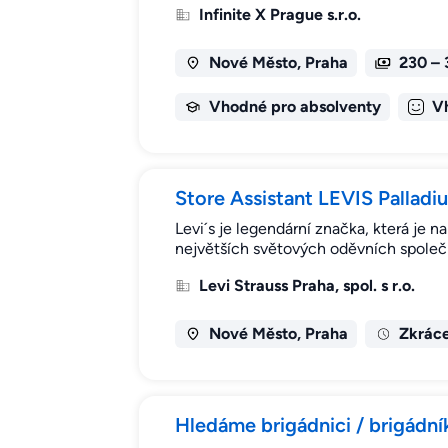
Infinite X Prague s.r.o.
Nové Město, Praha
230 – 
Vhodné pro absolventy
V
Store Assistant LEVIS Palla
Levi´s je legendární značka, která je 
největších světových oděvních společno
Levi Strauss Praha, spol. s r.o.
Nové Město, Praha
Zkrác
Hledáme brigádnici / brigádník