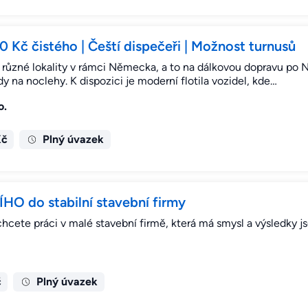
Kč čistého | Čeští dispečeři | Možnost turnusů
 různé lokality v rámci Německa, a to na dálkovou dopravu po
y na noclehy. K dispozici je moderní flotila vozidel, kde…
o.
Kč
Plný úvazek
 do stabilní stavební firmy
hcete práci v malé stavební firmě, která má smysl a výsledky j
č
Plný úvazek