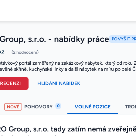
roup, s.r.o. - nabídky práce
POVÝŠIT P
3.2
(2 hodnocení)
távkový portál zaměřený na zakázkový nábytek, který od roku 20
avěné skříně, kuchyňské linky a další nábytek na míru po celé Č
 RECENZI
HLÍDÁNÍ NABÍDEK
0
POHOVORY
VOLNÉ POZICE
TRO
NOVÉ
O Group, s.r.o. tady zatím nemá zveřejně