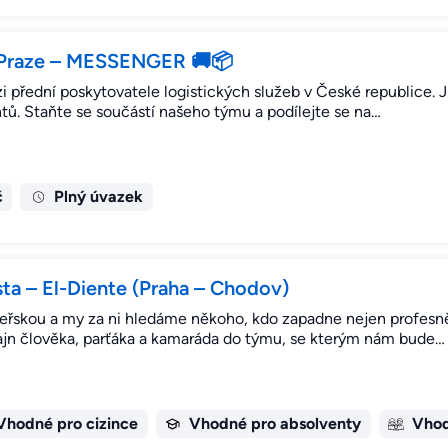
v Praze – MESSENGER 🚚📦
přední poskytovatele logistických služeb v České republice. Ji
ntů. Staňte se součástí našeho týmu a podílejte se na…
č
Plný úvazek
sta – El-Diente (Praha – Chodov)
eřskou a my za ni hledáme někoho, kdo zapadne nejen profesně
ajn člověka, parťáka a kamaráda do týmu, se kterým nám bude…
Vhodné pro cizince
Vhodné pro absolventy
Vhod