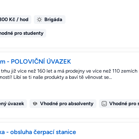
300 Kč / hod
Brigáda
hodné pro studenty
dium - POLOVIČNÍ ÚVAZEK
na trhu již více než 160 let a má prodejny ve více než 110 zemíc
stí! Líbí se ti naše produkty a baví tě věnovat se…
ený úvazek
Vhodné pro absolventy
Vhodné pro 
a - obsluha čerpací stanice