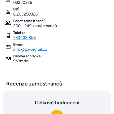
03250326
DIČ
CZ03250326
Počet zaměstnanců
200 - 249 zaměstnanců
Telefon
733 133 858
E-mail
info@go-digital.cz
Datová schránka
9n9mdej
Recenze zaměstnanců
Celkové hodnocení