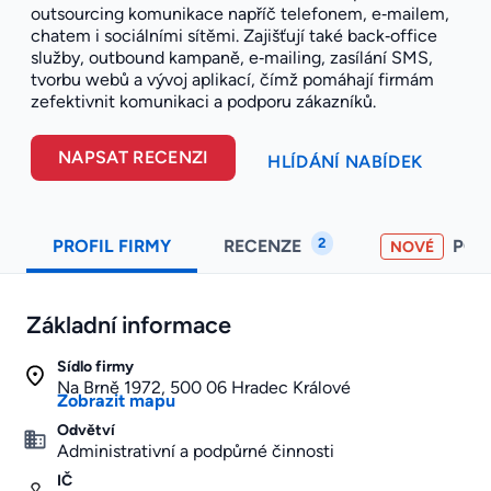
outsourcing komunikace napříč telefonem, e‑mailem,
chatem i sociálními sítěmi. Zajišťují také back‑office
služby, outbound kampaně, e‑mailing, zasílání SMS,
tvorbu webů a vývoj aplikací, čímž pomáhají firmám
zefektivnit komunikaci a podporu zákazníků.
NAPSAT RECENZI
HLÍDÁNÍ NABÍDEK
2
PROFIL FIRMY
RECENZE
PO
NOVÉ
Základní informace
Sídlo firmy
Na Brně 1972, 500 06 Hradec Králové
Zobrazit mapu
Odvětví
Administrativní a podpůrné činnosti
IČ