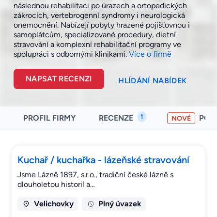
následnou rehabilitaci po úrazech a ortopedických
zákrocích, vertebrogenní syndromy i neurologická
onemocnění. Nabízejí pobyty hrazené pojišťovnou i
samoplátcům, specializované procedury, dietní
stravování a komplexní rehabilitační programy ve
spolupráci s odbornými
klinikami.
Více o firmě
NAPSAT RECENZI
HLÍDÁNÍ NABÍDEK
1
PROFIL FIRMY
RECENZE
POH
NOVÉ
Kuchař / kuchařka - lázeňské stravování
Jsme Lázně 1897, s.r.o., tradiční české lázně s
dlouholetou historií a…
Velichovky
Plný úvazek