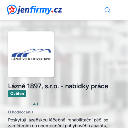
JenFirmy.cz
Lázně 1897, s.r.o. - nabídky práce
Ověřen
4.1
(1 hodnocení)
Poskytují lázeňskou léčebně-rehabilitační péči se
zaměřením na onemocnění pohybového aparátu,