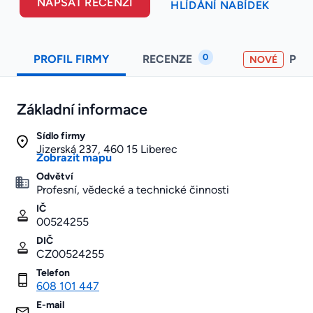
NAPSAT RECENZI
HLÍDÁNÍ NABÍDEK
0
PROFIL FIRMY
RECENZE
PO
NOVÉ
Základní informace
Sídlo firmy
Jizerská 237, 460 15 Liberec
Zobrazit mapu
Odvětví
Profesní, vědecké a technické činnosti
IČ
00524255
DIČ
CZ00524255
Telefon
608 101 447
E-mail