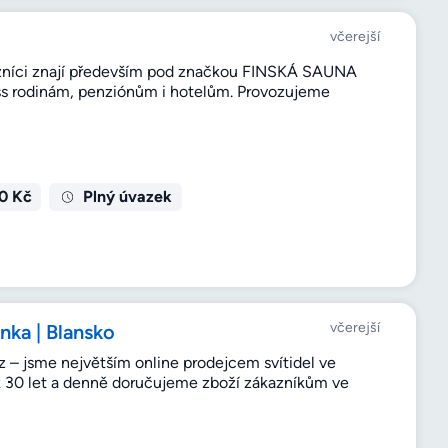
včerejší
kazníci znají především pod značkou FINSKÁ SAUNA
ess rodinám, penziónům i hotelům. Provozujeme
0 Kč
Plný úvazek
včerejší
inka | Blansko
z – jsme největším online prodejcem svítidel ve
k 30 let a denně doručujeme zboží zákazníkům ve