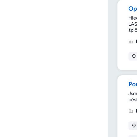
Op
Hle
LAS
špi
Po
Jsm
pěst