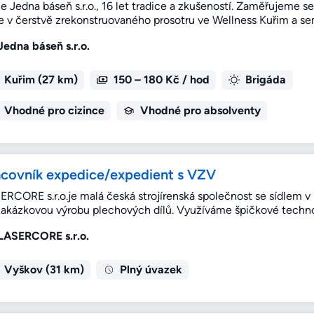
e Jedna báseň s.r.o., 16 let tradice a zkušeností. Zaměřujeme s
e v čerstvě zrekonstruovaného prosotru ve Wellness Kuřim a 
Jedna báseň s.r.o.
Kuřim (27 km)
150 – 180 Kč / hod
Brigáda
Vhodné pro cizince
Vhodné pro absolventy
acovník expedice/expedient s VZV
ERCORE s.r.o.je malá česká strojírenská společnost se sídlem v 
zakázkovou výrobu plechových dílů. Využíváme špičkové techno
LASERCORE s.r.o.
Vyškov (31 km)
Plný úvazek