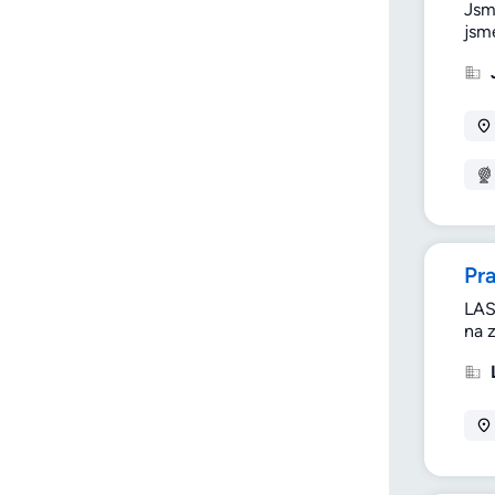
Jsm
jsm
Pr
LAS
na 