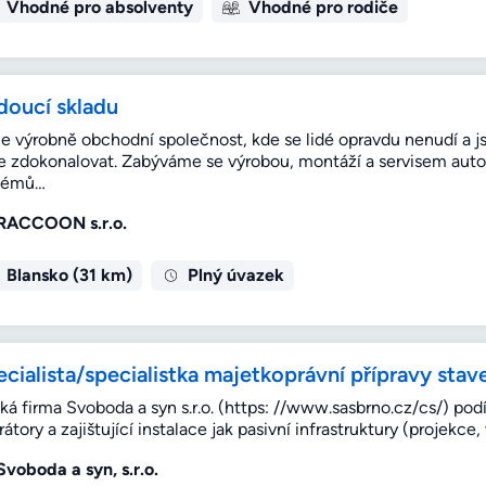
Vhodné pro absolventy
Vhodné pro rodiče
doucí skladu
e výrobně obchodní společnost, kde se lidé opravdu nenudí a
le zdokonalovat. Zabýváme se výrobou, montáží a servisem aut
témů…
RACCOON s.r.o.
Blansko (31 km)
Plný úvazek
cialista/specialistka majetkoprávní přípravy stav
á firma Svoboda a syn s.r.o. (https: //www.sasbrno.cz/cs/) podíl
átory a zajištující instalace jak pasivní infrastruktury (projek
Svoboda a syn, s.r.o.