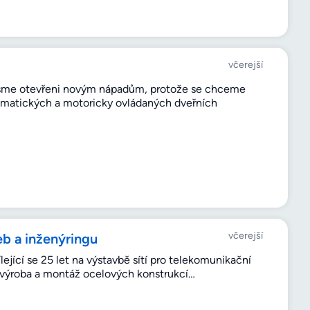
včerejší
 jsme otevřeni novým nápadům, protože se chceme
omatických a motoricky ovládaných dveřních
včerejší
eb a inženýringu
ející se 25 let na výstavbě sítí pro telekomunikační
ce, výroba a montáž ocelových konstrukcí…