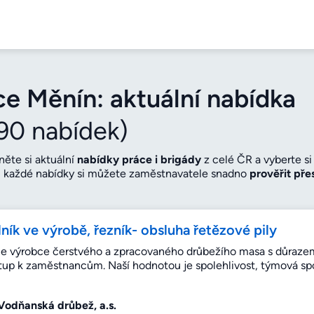
ce Měnín: aktuální nabídka
690 nabídek)
něte si aktuální
nabídky práce i brigády
z celé ČR a vyberte s
 každé nabídky si můžete zaměstnavatele snadno
prověřit pře
istotou, že jste na správném místě. Před nástupem si navíc snad
 naplánujete cestu na pohovor. Porovnejte také nabízenou
mzd
ám bude opravdu sedět.
ník ve výrobě, řezník- obsluha řetězové pily
e výrobce čerstvého a zpracovaného drůbežího masa s důrazem
stup k zaměstnancům. Naší hodnotou je spolehlivost, týmová spo
Vodňanská drůbež, a.s.