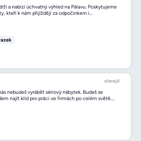
ží a nabízí úchvatný výhled na Pálavu. Poskytujeme
y, kteří k nám přijíždějí za odpočinkem i…
vazek
včerejší
ás nebudeš vyrábět sériový nábytek. Budeš se
em najít klid pro práci ve firmách po celém světě.…