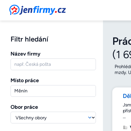
JenFirmy.cz
Prá
Filtr hledání
(1 
Název firmy
Prohléd
mzdy. U
větší j
Místo práce
mapy si
který v
Děl
Jsm
Obor práce
pří
…