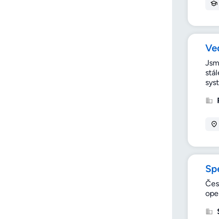
Ve
Jsm
stá
sys
Spe
Česk
oper