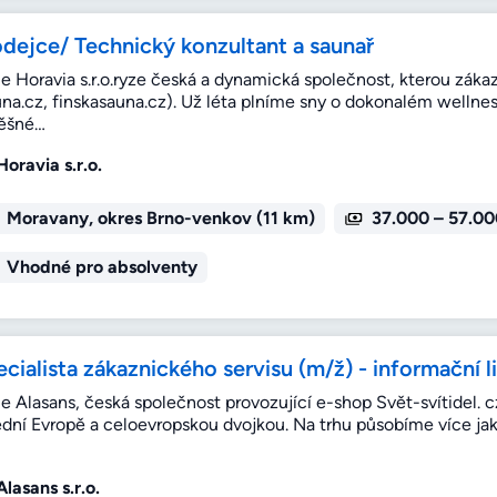
odejce/ Technický konzultant a saunař
e Horavia s.r.o.ryze česká a dynamická společnost, kterou zá
una.cz, finskasauna.cz). Už léta plníme sny o dokonalém welln
ěšné…
Horavia s.r.o.
Moravany, okres Brno-venkov (11 km)
37.000 – 57.00
Vhodné pro absolventy
cialista zákaznického servisu (m/ž) - informační l
e Alasans, česká společnost provozující e-shop Svět-svítidel. c
ední Evropě a celoevropskou dvojkou. Na trhu působíme více ja
Alasans s.r.o.