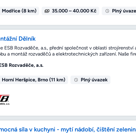
Modřice (8 km)
35.000 – 40.000 Kč
Plný úvaz
ntážní Dělník
e ESB Rozvaděče, a.s., přední společnost v oblasti strojírenstv
obu a montáž rozvaděčů a elektrotechnických zařízení. Naše fir
ESB Rozvaděče, a.s.
Horní Heršpice, Brno (11 km)
Plný úvazek
ocná síla v kuchyni - mytí nádobí, čištění zelenin