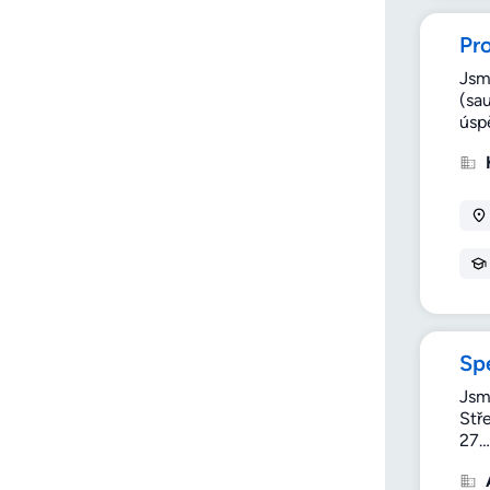
Pr
Jsm
(sa
úsp
Spe
Jsm
Stř
27…