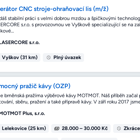
erátor CNC stroje-ohraňovací lis (m/ž)
dáš stabilní práci s velmi dobrou mzdou a špičkovými technolo
ERCORE s.r.o. s provozovnou ve Vyškově specializující se na 
čkové…
LASERCORE s.r.o.
Vyškov (31 km)
Plný úvazek
mocný pražič kávy (OZP)
e brněnská pražírna výběrové kávy MOTMOT. Náš příběh začal po 
ování, sběru, pražení a také přípravě kávy. V září roku 2017 jsme
MOTMOT Plus, s.r.o.
Lelekovice (25 km)
28.000 – 30.000 Kč
Zkráce