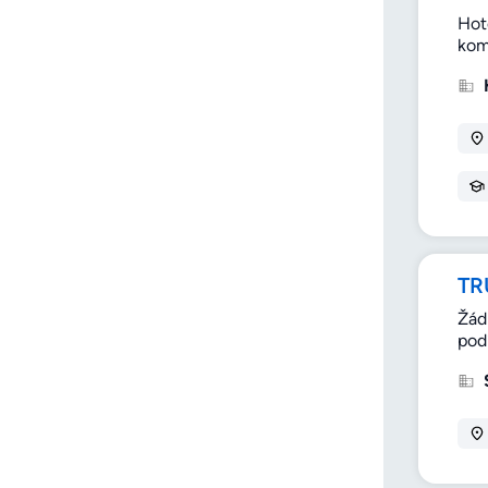
Hot
komf
TR
Žád
pod