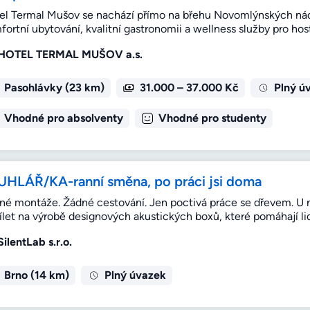
el Termal Mušov se nachází přímo na břehu Novomlýnských nádr
ortní ubytování, kvalitní gastronomii a wellness služby pro host
HOTEL TERMAL MUŠOV a.s.
Pasohlávky (23 km)
31.000 – 37.000 Kč
Plný ú
Vhodné pro absolventy
Vhodné pro studenty
UHLÁŘ/KA-ranní směna, po práci jsi doma
né montáže. Žádné cestování. Jen poctivá práce se dřevem. U n
ílet na výrobě designových akustických boxů, které pomáhají lid
SilentLab s.r.o.
Brno (14 km)
Plný úvazek