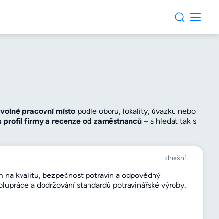
i
volné pracovní místo
podle oboru, lokality, úvazku nebo
s profil firmy a recenze od zaměstnanců
– a hledat tak s
no ověříte
hodnocení firmy
, kontakty i adresu a podle
u
s obdobnými pozicemi a vyberte si zaměstnavatele,
dnešní
 na kvalitu, bezpečnost potravin a odpovědný
lupráce a dodržování standardů potravinářské výroby.