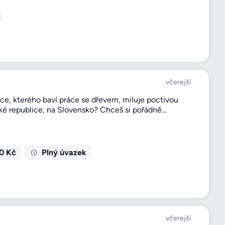
včerejší
ce, kterého baví práce se dřevem, miluje poctivou
České republice, na Slovensko? Chceš si pořádně…
0 Kč
Plný úvazek
včerejší