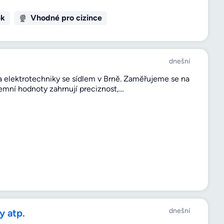
ek
Vhodné pro cizince
dnešní
í a elektrotechniky se sídlem v Brně. Zaměřujeme se na
emní hodnoty zahrnují preciznost,…
dnešní
y atp.