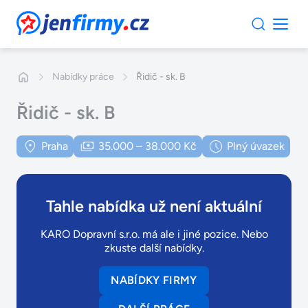
JenFirmy.cz
Nabídky práce
Řidič - sk. B
Řidič - sk. B
Praha
35.000 – 38.000 Kč
Plný úvazek
Tahle nabídka už není aktuální
KARO Dopravní s.r.o. má ale i jiné pozice. Nebo
zkuste další nabídky.
NABÍDKY FIRMY