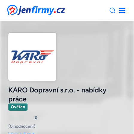
JenFirmy.cz
KARO Dopravní s.r.o. - nabídky
práce
Ověřen
0
(0 hodnocení)