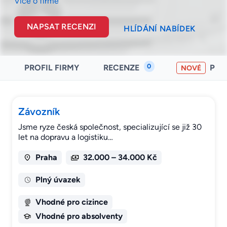
Více o firmě
NAPSAT RECENZI
HLÍDÁNÍ NABÍDEK
0
PROFIL FIRMY
RECENZE
PO
NOVÉ
Závozník
Jsme ryze česká společnost, specializující se již 30
let na dopravu a logistiku…
Praha
32.000 – 34.000 Kč
Plný úvazek
Vhodné pro cizince
Vhodné pro absolventy