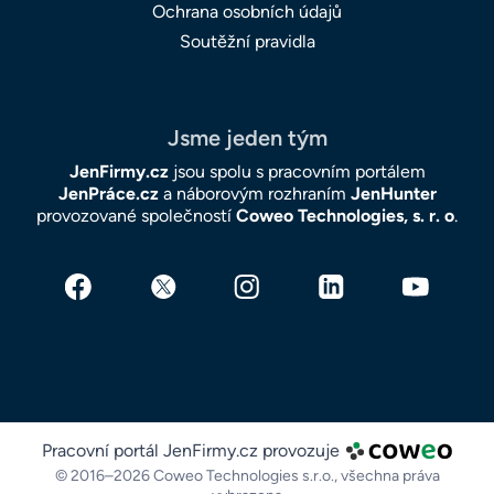
Ochrana osobních údajů
Soutěžní pravidla
Jsme jeden tým
JenFirmy.cz
jsou spolu s pracovním portálem
JenPráce.cz
a náborovým rozhraním
JenHunter
provozované společností
Coweo Technologies, s. r. o
.
Pracovní portál JenFirmy.cz provozuje
© 2016–2026 Coweo Technologies s.r.o.,
všechna práva