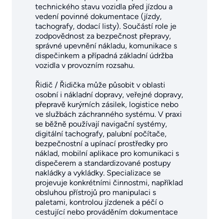
technického stavu vozidla před jízdou a
vedení povinné dokumentace (jízdy,
tachografy, dodací listy). Součástí role je
zodpovědnost za bezpečnost přepravy,
správné upevnění nákladu, komunikace s
dispečinkem a případná základní údržba
vozidla v provozním rozsahu.
Řidič / Řidička může působit v oblasti
osobní i nákladní dopravy, veřejné dopravy,
přepravě kurýrních zásilek, logistice nebo
ve službách záchranného systému. V praxi
se běžně používají navigační systémy,
digitální tachografy, palubní počítače,
bezpečnostní a upínací prostředky pro
náklad, mobilní aplikace pro komunikaci s
dispečerem a standardizované postupy
nakládky a vykládky. Specializace se
projevuje konkrétními činnostmi, například
obsluhou přístrojů pro manipulaci s
paletami, kontrolou jízdenek a péčí o
cestující nebo prováděním dokumentace