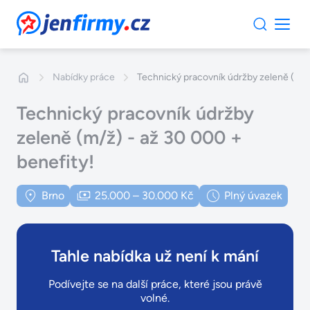
JenFirmy.cz
Nabídky práce
Technický pracovník údržby zeleně (m/ž)
Technický pracovník údržby
zeleně (m/ž) - až 30 000 +
benefity!
Brno
25.000 – 30.000 Kč
Plný úvazek
Tahle nabídka už není k mání
Podívejte se na další práce, které jsou právě
volné.