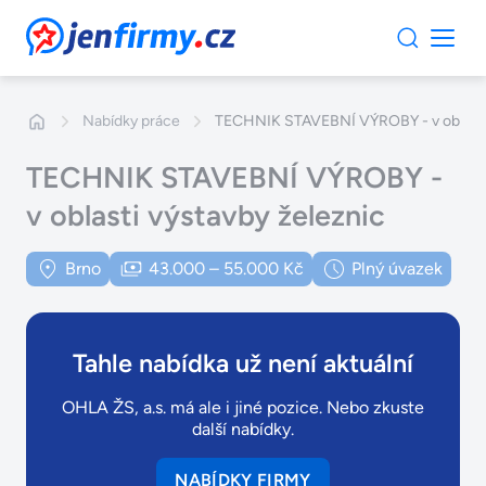
JenFirmy.cz
Nabídky práce
TECHNIK STAVEBNÍ VÝROBY - v oblasti 
TECHNIK STAVEBNÍ VÝROBY -
v oblasti výstavby železnic
Brno
43.000 – 55.000 Kč
Plný úvazek
Tahle nabídka už není aktuální
OHLA ŽS, a.s. má ale i jiné pozice. Nebo zkuste
další nabídky.
NABÍDKY FIRMY