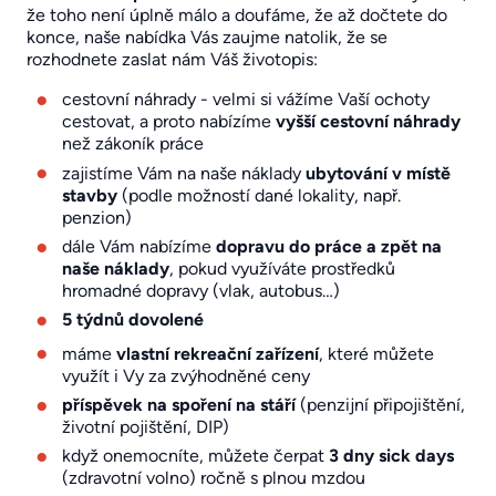
že toho není úplně málo a doufáme, že až dočtete do
konce, naše nabídka Vás zaujme natolik, že se
rozhodnete zaslat nám Váš životopis:
cestovní náhrady - velmi si vážíme Vaší ochoty
cestovat, a proto nabízíme
vyšší cestovní náhrady
než zákoník práce
zajistíme Vám na naše náklady
ubytování v místě
stavby
(podle možností dané lokality, např.
penzion)
dále Vám nabízíme
dopravu do práce a zpět na
naše náklady
, pokud využíváte prostředků
hromadné dopravy (vlak, autobus…)
5 týdnů dovolené
máme
vlastní rekreační zařízení
, které můžete
využít i Vy za zvýhodněné ceny
příspěvek na spoření na stáří
(penzijní připojištění,
životní pojištění, DIP)
když onemocníte, můžete čerpat
3 dny sick days
(zdravotní volno) ročně s plnou mzdou