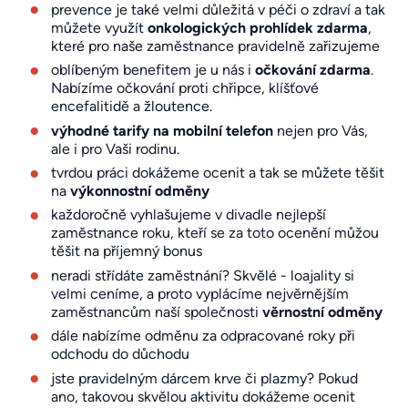
prevence je také velmi důležitá v péči o zdraví a tak
můžete využít
onkologických prohlídek zdarma
,
které pro naše zaměstnance pravidelně zařizujeme
oblíbeným benefitem je u nás i
očkování zdarma
.
Nabízíme očkování proti chřipce, klíšťové
encefalitidě a žloutence.
výhodné tarify na mobilní telefon
nejen pro Vás,
ale i pro Vaši rodinu.
tvrdou práci dokážeme ocenit a tak se můžete těšit
na
výkonnostní odměny
každoročně vyhlašujeme v divadle nejlepší
zaměstnance roku, kteří se za toto ocenění můžou
těšit na příjemný bonus
neradi střídáte zaměstnání? Skvělé - loajality si
velmi ceníme, a proto vyplácíme nejvěrnějším
zaměstnancům naší společnosti
věrnostní odměny
dále nabízíme odměnu za odpracované roky při
odchodu do důchodu
jste pravidelným dárcem krve či plazmy? Pokud
ano, takovou skvělou aktivitu dokážeme ocenit