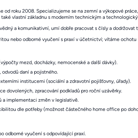
me od roku 2008. Specializujeme se na zemní a výkopové práce
 a také vlastní základnu s moderním technickým a technologic
vědný a komunikativní, umí dobře pracovat s čísly a dodržovat 
tou nebo odborné vyučení s praxí v účetnictví; vítáme ochotu 
ýpočty mezd, docházky, nemocenské a další dávky).
, odvodů daní a pojistného.
terními institucemi (sociální a zdravotní pojišťovny, úřady).
ce dovolených, zpracování podkladů pro roční uzávěrky.
 a implementaci změn v legislativě.
exibilitou dle potřeby (možnost částečného home office po doh
o odborné vyučení s odpovídající praxí.