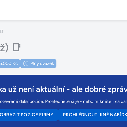
📑
ž) 📑
5.000 Kč
Plný úvazek
a už není aktuální
- ale dobré zpráv
otevřené další pozice. Prohlédněte si je - nebo mrkněte i na dal
OBRAZIT POZICE FIRMY
PROHLÉDNOUT JINÉ NABÍD