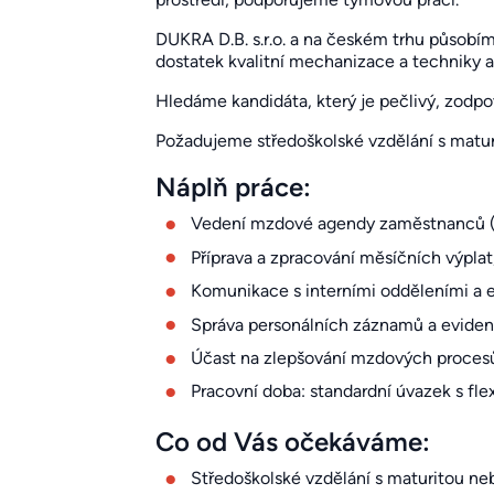
DUKRA D.B. s.r.o. a na českém trhu působí
dostatek kvalitní mechanizace a techniky
Hledáme kandidáta, který je pečlivý, zodpo
Požadujeme středoškolské vzdělání s maturi
Náplň práce:
Vedení mzdové agendy zaměstnanců (v
Příprava a zpracování měsíčních výplat
Komunikace s interními odděleními a ex
Správa personálních záznamů a eviden
Účast na zlepšování mzdových procesů
Pracovní doba: standardní úvazek s fl
Co od Vás očekáváme:
Středoškolské vzdělání s maturitou neb