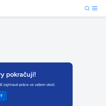
y pokračují!
ší zajímavé práce ve vašem okolí.
KY