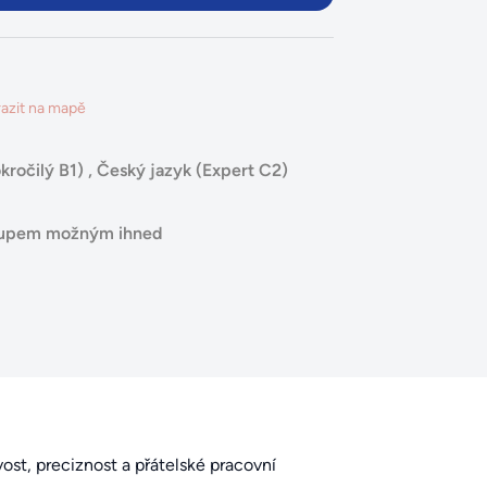
azit na mapě
kročilý B1)
,
Český jazyk (Expert C2)
stupem možným ihned
ost, preciznost a přátelské pracovní