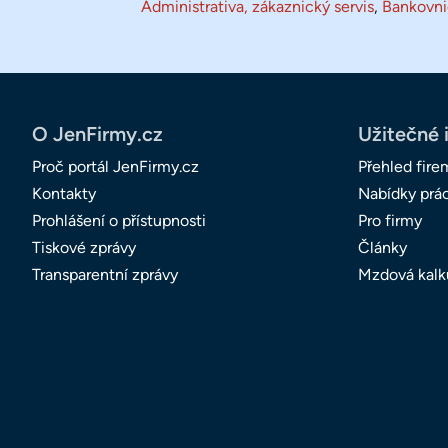
Administrativa, zákaznický servis
,
Bankovnic
O JenFirmy.cz
Užitečné 
Proč portál JenFirmy.cz
Přehled fire
Kontakty
Nabídky prá
Prohlášení o přístupnosti
Pro firmy
Tiskové zprávy
Články
Transparentní zprávy
Mzdová kalk