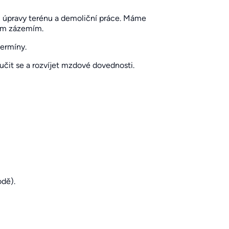
, úpravy terénu a demoliční práce. Máme
kým zázemím.
termíny.
učit se a rozvíjet mzdové dovednosti.
odě).