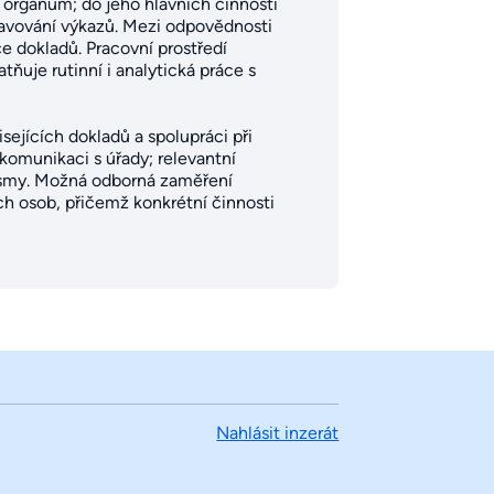
 orgánům; do jeho hlavních činností
tavování výkazů. Mezi odpovědnosti
e dokladů. Pracovní prostředí
tňuje rutinní i analytická práce s
ejících dokladů a spolupráci při
komunikaci s úřady; relevantní
nismy. Možná odborná zaměření
h osob, přičemž konkrétní činnosti
Nahlásit inzerát