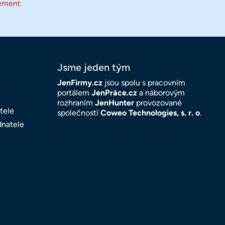
gement
Jsme jeden tým
JenFirmy.cz
jsou spolu s pracovním
portálem
JenPráce.cz
a náborovým
rozhraním
JenHunter
provozované
tele
společností
Coweo Technologies, s. r. o
.
dnatele