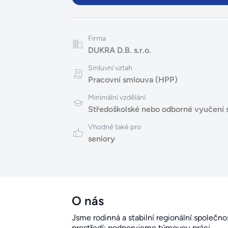
Firma
DUKRA D.B. s.r.o.
Smluvní vztah
Pracovní smlouva (HPP)
Minimální vzdělání
Středoškolské nebo odborné vyučení 
Vhodné také pro
seniory
O nás
Jsme rodinná a stabilní regionální společno
prostředí; podporujeme týmovou práci.