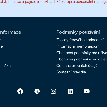
tví, finance a pojišťovnictví
,
Lidské zdroje a personální mana
informace
Podmínky používání
m
Zásady férového hodnocení
ce
Informační memorandum
Obchodní podmínky pro uživa
Obchodní podmínky pro obje
ulačka
Ochrana osobních údajů
Soutěžní pravidla