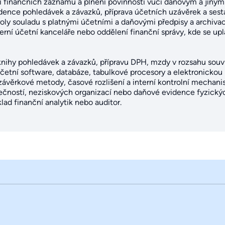
í finančních záznamů a plnění povinností vůči daňovým a jiným
idence pohledávek a závazků, příprava účetních uzávěrek a ses
roly souladu s platnými účetními a daňovými předpisy a archivac
erní účetní kanceláře nebo oddělení finanční správy, kde se upla
nihy pohledávek a závazků, přípravu DPH, mzdy v rozsahu souvis
účetní software, databáze, tabulkové procesory a elektronickou 
závěrkové metody, časové rozlišení a interní kontrolní mecha
ečností, neziskových organizací nebo daňové evidence fyzickýc
klad finanční analytik nebo auditor.