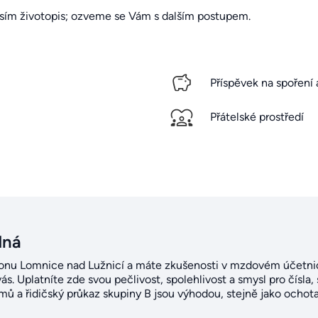
osím životopis; ozveme se Vám s dalším postupem.
Příspěvek na spoření 
Přátelské prostředí
dná
gionu Lomnice nad Lužnicí a máte zkušenosti v mzdovém účetnict
 vás. Uplatníte zde svou pečlivost, spolehlivost a smysl pro čísla
mů a řidičský průkaz skupiny B jsou výhodou, stejně jako ochota