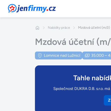
JenFirmy.cz
Nabídky práce
Mzdová účetní (m/ž) 
Mzdová účetní (m/
Lomnice nad Lužnicí
35.000 – 4
Tahle nabídk
Společnost DUKRA D.B. s.r.o. má 
Z