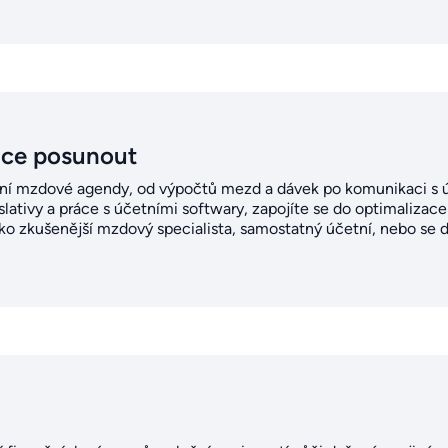
ice posunout
ení mzdové agendy, od výpočtů mezd a dávek po komunikaci s ú
islativy a práce s účetními softwary, zapojíte se do optimalizac
o zkušenější mzdový specialista, samostatný účetní, nebo se d