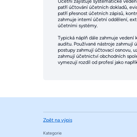
Účetní zajišťuje systematické veden
patří účtování účetních dokladů, ev
patří přesnost účetních zápisů, kont
zahrnuje interní účetní oddělení, ext
účetními systémy.
Typická náplň dále zahrnuje vedení k
auditu. Používané nástroje zahrnují 
postupy zahrnují účtovací osnovu, u
zahrnují účetnictví obchodních spol
vymezují rozdíl od profesí jako napří
Zpět na výpis
Kategorie