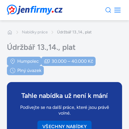
JenFirmy.cz
Nabídky práce
Údržbář 13.,14., plat
Údržbář 13.,14., plat
Humpolec
30.000 – 40.000 Kč
Plný úvazek
Tahle nabídka už není k mání
Podívejte se na další práce, které jsou právě
volné.
VŠECHNY NABÍDKY