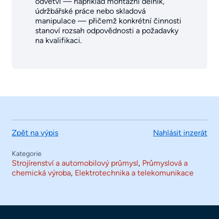
odvětví — například montážní dělník,
údržbářské práce nebo skladová
manipulace — přičemž konkrétní činnosti
stanoví rozsah odpovědnosti a požadavky
na kvalifikaci.
Zpět na výpis
Nahlásit inzerát
Kategorie
Strojírenství a automobilový průmysl
,
Průmyslová a
chemická výroba
,
Elektrotechnika a telekomunikace