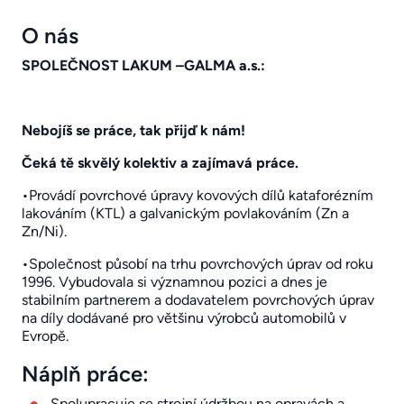
O nás
SPOLEČNOST LAKUM –GALMA a.s.:
Nebojíš se práce, tak přijď k nám!
Čeká tě skvělý kolektiv a zajímavá práce.
•Provádí povrchové úpravy kovových dílů kataforézním
lakováním (KTL) a galvanickým povlakováním (Zn a
Zn/Ni).
•Společnost působí na trhu povrchových úprav od roku
1996. Vybudovala si významnou pozici a dnes je
stabilním partnerem a dodavatelem povrchových úprav
na díly dodávané pro většinu výrobců automobilů v
Evropě.
Náplň práce:
Spolupracuje se strojní údržbou na opravách a