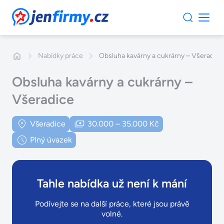
JenFirmy.cz
Nabídky práce
Obsluha kavárny a cukrárny – Všeradice
Obsluha kavárny a cukrárny –
Všeradice
Všeradice
30.000 – 35.000 Kč
Plný úvazek
Tahle nabídka už není k mání
Podívejte se na další práce, které jsou právě
volné.