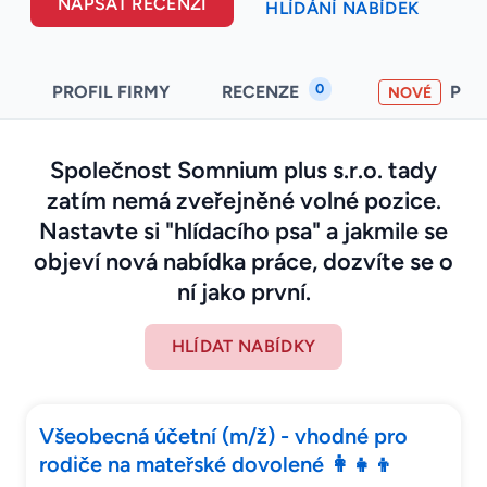
NAPSAT RECENZI
HLÍDÁNÍ NABÍDEK
0
PROFIL FIRMY
RECENZE
PO
NOVÉ
Společnost Somnium plus s.r.o. tady
zatím nemá zveřejněné volné pozice.
Nastavte si "hlídacího psa" a jakmile se
objeví nová nabídka práce, dozvíte se o
ní jako první.
HLÍDAT NABÍDKY
Všeobecná účetní (m/ž) - vhodné pro
rodiče na mateřské dovolené 👩‍👧‍👦