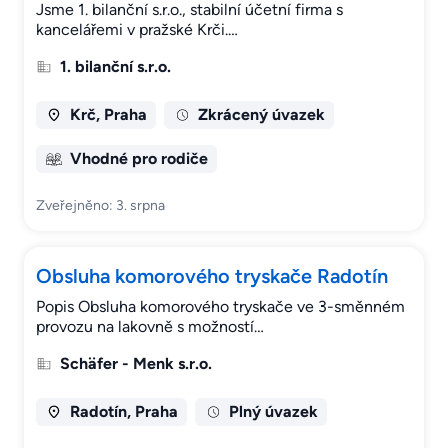
Jsme 1. bilanční s.r.o., stabilní účetní firma s
kancelářemi v pražské Krči.…
1. bilanční s.r.o.
Krč, Praha
Zkrácený úvazek
Vhodné pro rodiče
Zveřejněno: 3. srpna
Obsluha komorového tryskače Radotín
Popis Obsluha komorového tryskače ve 3-směnném
provozu na lakovně s možností…
Schäfer - Menk s.r.o.
Radotín, Praha
Plný úvazek