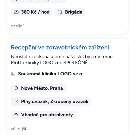
360 Kč / hod
Brigáda
dnešní
Recepční ve zdravotnickém zařízení
Neustále zdokonalujeme naše služby a rosteme.
Motto kliniky LOGO zní: SPOLEČNĚ…
Soukromá klinika LOGO s.r.o.
Nové Město, Praha
Plný úvazek, Zkrácený úvazek
Vhodné pro absolventy
včerejší