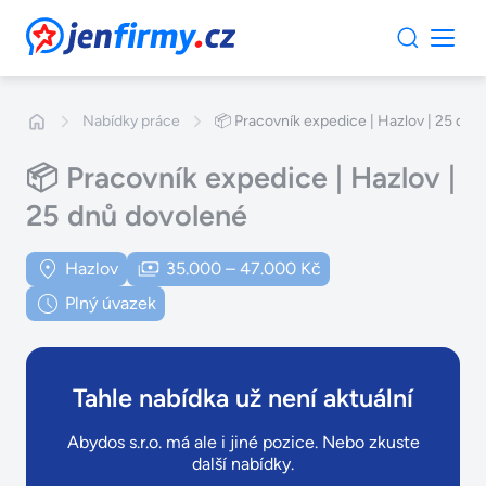
JenFirmy.cz
Nabídky práce
📦 Pracovník expedice | Hazlov | 25 dnů
📦 Pracovník expedice | Hazlov |
25 dnů dovolené
Hazlov
35.000 – 47.000 Kč
Plný úvazek
Tahle nabídka už není aktuální
Abydos s.r.o. má ale i jiné pozice. Nebo zkuste
další nabídky.