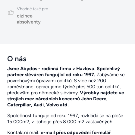
Vhodné také pro
cizince
absolventy
O nás
Jsme Abydos - rodinná firma z Hazlova. Spolehlivý
partner sléváren fungující od roku
1997.
Zabýváme se
povrchovými úpravami odlitků. S více než 200
zaměstnanci opracujeme týdně přes 500 tun odlitků,
především pro německé slévárny.
Výrobky najdete ve
strojích mezinárodních koncernů John Deere,
Caterpillar, Audi, Volvo atd.
Společnost funguje od roku 1997, rozkládá se na ploše
15 000m2, z toho je přes 8 000 m2 zastavěných.
Kontaktní mail:
e-mail přes
odpovědní formulář