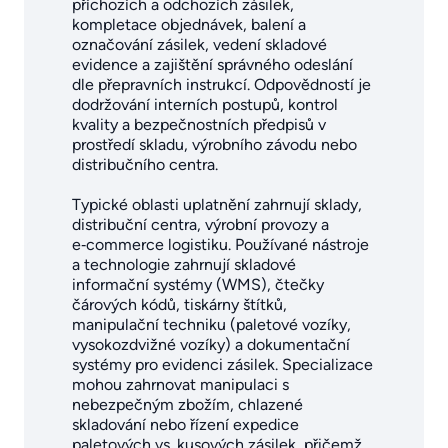
příchozích a odchozích zásilek,
kompletace objednávek, balení a
označování zásilek, vedení skladové
evidence a zajištění správného odeslání
dle přepravních instrukcí. Odpovědností je
dodržování interních postupů, kontrol
kvality a bezpečnostních předpisů v
prostředí skladu, výrobního závodu nebo
distribučního centra.
Typické oblasti uplatnění zahrnují sklady,
distribuční centra, výrobní provozy a
e‑commerce logistiku. Používané nástroje
a technologie zahrnují skladové
informační systémy (WMS), čtečky
čárových kódů, tiskárny štítků,
manipulační techniku (paletové vozíky,
vysokozdvižné vozíky) a dokumentační
systémy pro evidenci zásilek. Specializace
mohou zahrnovat manipulaci s
nebezpečným zbožím, chlazené
skladování nebo řízení expedice
paletových vs. kusových zásilek, přičemž