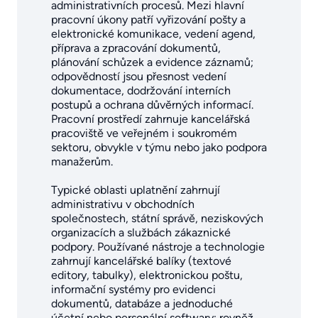
administrativních procesů. Mezi hlavní
pracovní úkony patří vyřizování pošty a
elektronické komunikace, vedení agend,
příprava a zpracování dokumentů,
plánování schůzek a evidence záznamů;
odpovědností jsou přesnost vedení
dokumentace, dodržování interních
postupů a ochrana důvěrných informací.
Pracovní prostředí zahrnuje kancelářská
pracoviště ve veřejném i soukromém
sektoru, obvykle v týmu nebo jako podpora
manažerům.
Typické oblasti uplatnění zahrnují
administrativu v obchodních
společnostech, státní správě, neziskových
organizacích a službách zákaznické
podpory. Používané nástroje a technologie
zahrnují kancelářské balíky (textové
editory, tabulky), elektronickou poštu,
informační systémy pro evidenci
dokumentů, databáze a jednoduché
účetní nebo personální softwary; rovněž