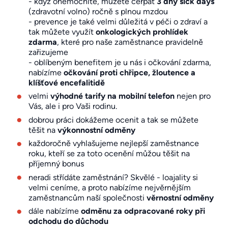
- když onemocníte, můžete čerpat
3 dny sick days
(zdravotní volno) ročně s plnou mzdou
- prevence je také velmi důležitá v péči o zdraví a
tak můžete využít
onkologických prohlídek
zdarma
, které pro naše zaměstnance pravidelně
zařizujeme
- oblíbeným benefitem je u nás i očkování zdarma,
nabízíme
očkování proti chřipce, žloutence a
klíšťové encefalitidě
velmi
výhodné tarify na mobilní telefon
nejen pro
Vás, ale i pro Vaši rodinu.
dobrou práci dokážeme ocenit a tak se můžete
těšit na
výkonnostní odměny
každoročně vyhlašujeme nejlepší zaměstnance
roku, kteří se za toto ocenění můžou těšit na
příjemný bonus
neradi střídáte zaměstnání? Skvělé - loajality si
velmi ceníme, a proto nabízíme nejvěrnějším
zaměstnancům naší společnosti
věrnostní odměny
dále nabízíme
odměnu za odpracované roky při
odchodu do důchodu