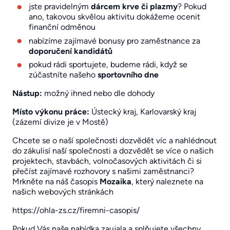
jste pravidelným
dárcem krve či plazmy
? Pokud
ano, takovou skvělou aktivitu dokážeme ocenit
finanční odměnou
nabízíme zajímavé bonusy pro zaměstnance za
doporučení kandidátů
pokud rádi sportujete, budeme rádi, když se
zúčastníte našeho
sportovního dne
Nástup:
možný ihned nebo dle dohody
Místo výkonu práce:
Ústecký kraj, Karlovarský kraj
(zázemí divize je v Mostě)
Chcete se o naší společnosti dozvědět víc a nahlédnout
do zákulisí naší společnosti a dozvědět se více o našich
projektech, stavbách, volnočasových aktivitách či si
přečíst zajímavé rozhovory s našimi zaměstnanci?
Mrkněte na náš časopis
Mozaika
, který naleznete na
našich webových stránkách
https://ohla-zs.cz/firemni-casopis/
Pokud Vás naše nabídka zaujala a splňujete všechny