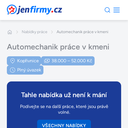
JenFirmy.cz
Nabídky práce
Automechanik práce v kmeni
Automechanik práce v kmeni
Kopřivnice
38.000 – 52.000 Kč
Plný úvazek
Tahle nabídka už není k mání
Podívejte se na další práce, které jsou právě
volné.
VŠECHNY NABÍDKY