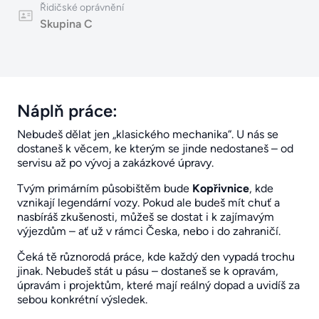
Řidičské oprávnění
Skupina C
Náplň práce:
Nebudeš dělat jen „klasického mechanika“. U nás se
dostaneš k věcem, ke kterým se jinde nedostaneš – od
servisu až po vývoj a zakázkové úpravy.
Tvým primárním působištěm bude
Kopřivnice
, kde
vznikají legendární vozy. Pokud ale budeš mít chuť a
nasbíráš zkušenosti, můžeš se dostat i k zajímavým
výjezdům – ať už v rámci Česka, nebo i do zahraničí.
Čeká tě různorodá práce, kde každý den vypadá trochu
jinak. Nebudeš stát u pásu – dostaneš se k opravám,
úpravám i projektům, které mají reálný dopad a uvidíš za
sebou konkrétní výsledek.