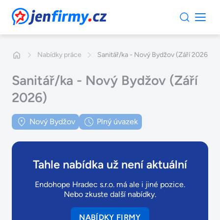
JenFirmy.cz
Nabídky práce
Sanitář/ka - Nový Bydžov (Září 2026)
Sanitář/ka - Nový Bydžov (Září
2026)
Nový Bydžov
Plný úvazek
Tahle nabídka už není aktuální
Endohope Hradec s.r.o. má ale i jiné pozice.
Nebo zkuste další nabídky.
NABÍDKY FIRMY