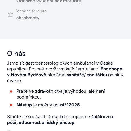
Odborné vyučení bez maturity
Vhodné také pro
absolventy
O nás
Jsme síť gastroenterologických ambulancí v České
republice. Pro naši nově vznikající ambulanci
Endohope
v Novém Bydžově
hledáme
sanitáře/ sanitářku
na plný
úvazek.
Praxe ve zdravotnictví je výhodou, ale není
podmínkou.
Nástup
je možný od
září 2026.
Staňte se součástí týmu, kde spojujeme
špičkovou
péči, odbornost a lidský přístup
.