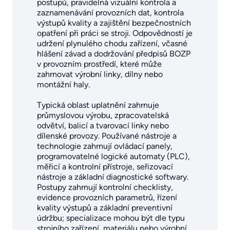
postupů, pravidelná vizuální kontrola a
zaznamenávání provozních dat, kontrola
výstupů kvality a zajištění bezpečnostních
opatření při práci se stroji. Odpovědností je
udržení plynulého chodu zařízení, včasné
hlášení závad a dodržování předpisů BOZP
v provozním prostředí, které může
zahrnovat výrobní linky, dílny nebo
montážní haly.
Typická oblast uplatnění zahrnuje
průmyslovou výrobu, zpracovatelská
odvětví, balicí a tvarovací linky nebo
dílenské provozy. Používané nástroje a
technologie zahrnují ovládací panely,
programovatelné logické automaty (PLC),
měřicí a kontrolní přístroje, seřizovací
nástroje a základní diagnostické softwary.
Postupy zahrnují kontrolní checklisty,
evidence provozních parametrů, řízení
kvality výstupů a základní preventivní
údržbu; specializace mohou být dle typu
strojního zařízení, materiálu nebo výrobní