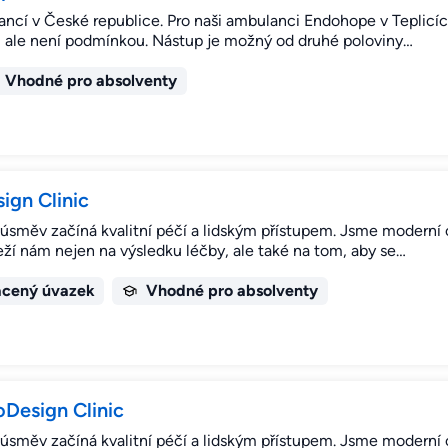
ancí v České republice. Pro naši ambulanci Endohope v Teplic
, ale není podmínkou. Nástup je možný od druhé poloviny…
Vhodné pro absolventy
ign Clinic
úsměv začíná kvalitní péčí a lidským přístupem. Jsme moderní o
ží nám nejen na výsledku léčby, ale také na tom, aby se…
ácený úvazek
Vhodné pro absolventy
oDesign Clinic
úsměv začíná kvalitní péčí a lidským přístupem. Jsme moderní o