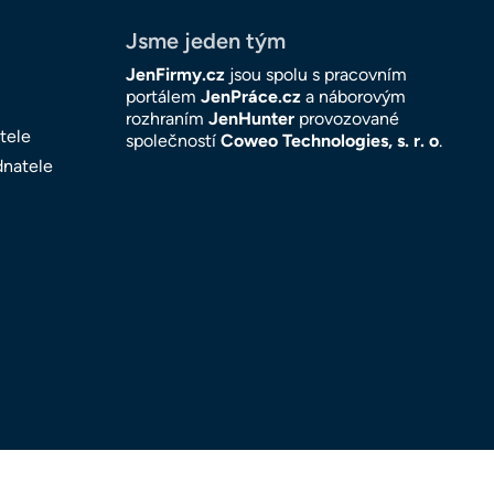
Jsme jeden tým
JenFirmy.cz
jsou spolu s pracovním
portálem
JenPráce.cz
a náborovým
rozhraním
JenHunter
provozované
tele
společností
Coweo Technologies, s. r. o
.
dnatele