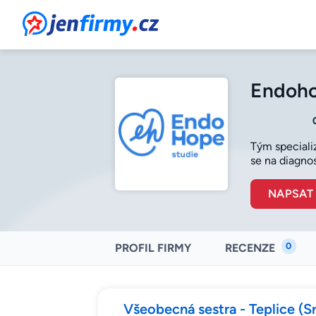
JenFirmy.cz
Endohop
Tým speciali
se na diagnos
NAPSAT
0
PROFIL FIRMY
RECENZE
Všeobecná sestra - Teplice (S