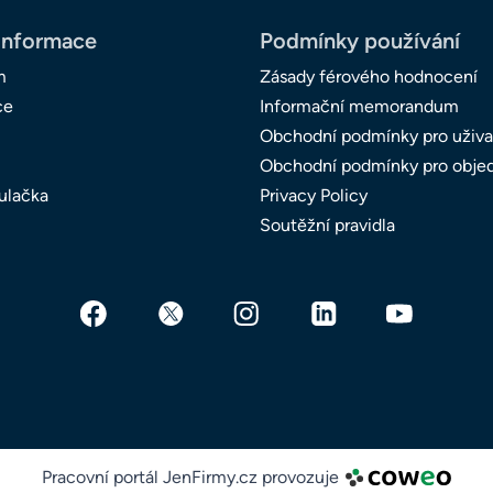
informace
Podmínky používání
m
Zásady férového hodnocení
ce
Informační memorandum
Obchodní podmínky pro uživa
Obchodní podmínky pro obje
ulačka
Privacy Policy
Soutěžní pravidla
Pracovní portál JenFirmy.cz provozuje