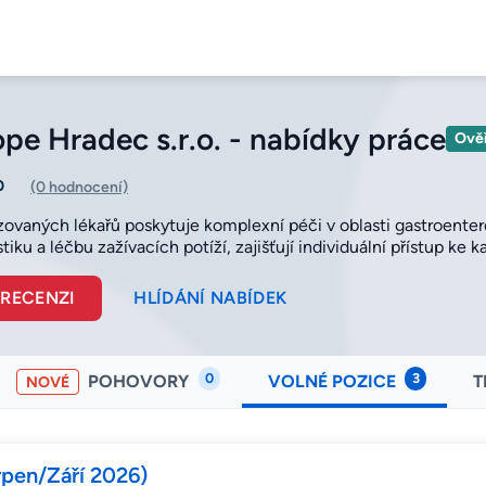
e Hradec s.r.o. - nabídky práce
Ově
0
(0 hodnocení)
zovaných lékařů poskytuje komplexní péči v oblasti gastroentero
tiku a léčbu zažívacích potíží, zajišťují individuální přístup ke
 RECENZI
HLÍDÁNÍ NABÍDEK
0
3
POHOVORY
VOLNÉ POZICE
T
NOVÉ
rpen/Září 2026)