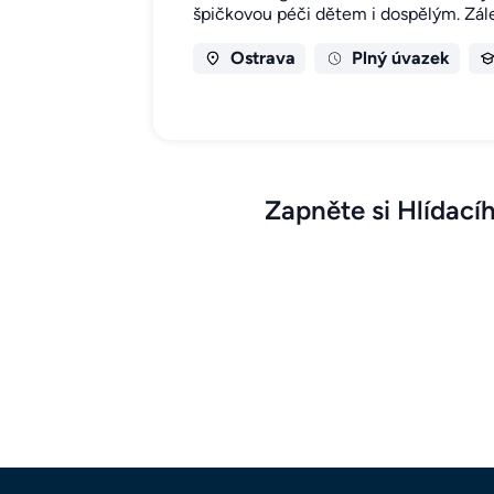
špičkovou péči dětem i dospělým. Zále
Ostrava
Plný úvazek
Zapněte si Hlídací