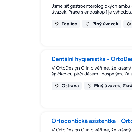
Jsme síť gastroenterologických ambul
úvazek. Praxe s endoskopií je výhodou
Teplice
Plný úvazek
Dentální hygienistka - OrtoDes
V OrtoDesign Clinic věříme, že krásný 
špičkovou péči dětem i dospělým. Zále
Ostrava
Plný úvazek, Zkr
Ortodontická asistentka - Ort
V OrtoDesign Clinic věříme, že krásný 