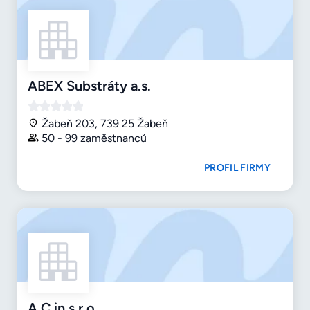
ABEX Substráty a.s.
Žabeň 203, 739 25 Žabeň
50 - 99 zaměstnanců
PROFIL FIRMY
A.C.in s.r.o.