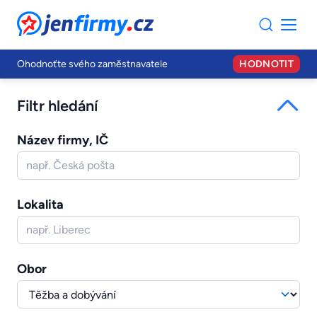
JenFirmy.cz
Ohodnoťte svého zaměstnavatele
HODNOTIT
Filtr hledání
Název firmy, IČ
Lokalita
Obor