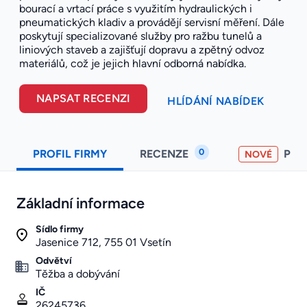
bourací a vrtací práce s využitím hydraulických i
pneumatických kladiv a provádějí servisní měření. Dále
poskytují specializované služby pro ražbu tunelů a
liniových staveb a zajišťují dopravu a zpětný odvoz
materiálů, což je jejich hlavní odborná nabídka.
NAPSAT RECENZI
HLÍDÁNÍ NABÍDEK
0
PROFIL FIRMY
RECENZE
PO
NOVÉ
Základní informace
Sídlo firmy
Jasenice 712, 755 01 Vsetín
Odvětví
Těžba a dobývání
IČ
26245736