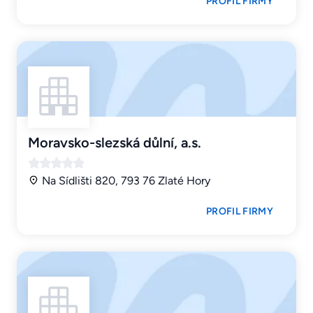
PROFIL FIRMY
Moravsko-slezská důlní, a.s.
Na Sídlišti 820, 793 76 Zlaté Hory
PROFIL FIRMY